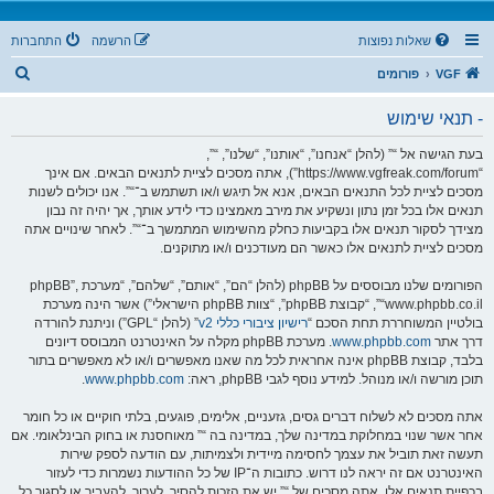
שאלות נפוצות
הרשמה
התחברות
ח
VGF
פורומים
י
- תנאי שימוש
פ
ו
בעת הגישה אל “” (להלן “אנחנו”, “אותנו”, “שלנו”, “”,
“https://www.vgfreak.com/forum”), אתה מסכים לציית לתנאים הבאים. אם אינך
ש
מסכים לציית לכל התנאים הבאים, אנא אל תיגש ו/או תשתמש ב־“”. אנו יכולים לשנות
תנאים אלו בכל זמן נתון ונשקיע את מירב מאמצינו כדי לידע אותך, אך יהיה זה נבון
מצידך לסקור תנאים אלו בקביעות כחלק מהשימוש המתמשך ב־“”. לאחר שינויים אתה
מסכים לציית לתנאים אלו כאשר הם מעודכנים ו/או מתוקנים.
הפורומים שלנו מבוססים על phpBB (להלן “הם”, “אותם”, “שלהם”, “מערכת phpBB”,
“www.phpbb.co.il”, “קבוצת phpBB”, “צוות phpBB הישראלי”) אשר הינה מערכת
בולטיין המשוחררת תחת הסכם “
רישיון ציבורי כללי v2
” (להלן “GPL”) וניתנת להורדה
דרך אתר
www.phpbb.com
. מערכת phpBB מקלה על האינטרנט המבוסס דיונים
בלבד, קבוצת phpBB אינה אחראית לכל מה שאנו מאפשרים ו/או לא מאפשרים בתור
תוכן מורשה ו/או מנוהל. למידע נוסף לגבי phpBB, ראה:
www.phpbb.com
.
אתה מסכים לא לשלוח דברים גסים, גזעניים, אלימים, פוגעים, בלתי חוקיים או כל חומר
אחר אשר שנוי במחלוקת במדינה שלך, במדינה בה “” מאוחסנת או בחוק הבינלאומי. אם
תעשה זאת תוביל את עצמך לחסימה מיידית ולצמיתות, עם הודעה לספק שירות
האינטרנט אם זה יראה לנו דרוש. כתובות ה־IP של כל ההודעות נשמרות כדי לעזור
בכפיית תנאים אלו. אתה מסכים של “” יש את הזכות להסיר, לערוך, להעביר או לסגור כל