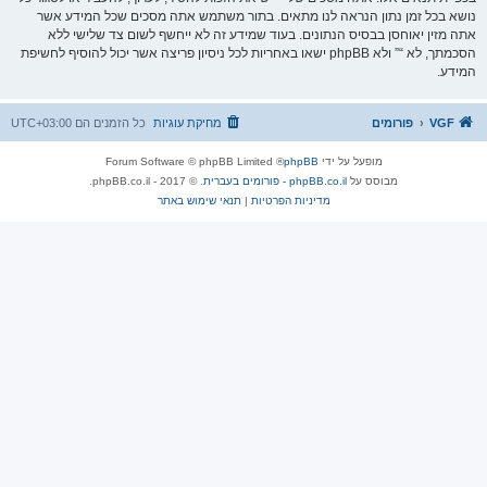
נושא בכל זמן נתון הנראה לנו מתאים. בתור משתמש אתה מסכים שכל המידע אשר
אתה מזין יאוחסן בבסיס הנתונים. בעוד שמידע זה לא ייחשף לשום צד שלישי ללא
הסכמתך, לא “” ולא phpBB ישאו באחריות לכל ניסיון פריצה אשר יכול להוסיף לחשיפת
המידע.
VGF
פורומים
מחיקת עוגיות
כל הזמנים הם
UTC+03:00
מופעל על ידי
phpBB
® Forum Software © phpBB Limited
מבוסס על
phpBB.co.il - פורומים בעברית
. © 2017 - phpBB.co.il.
מדיניות הפרטיות
|
תנאי שימוש באתר