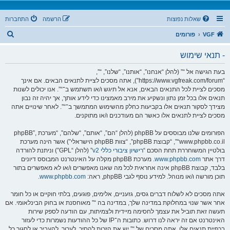
שאלות נפוצות
הרשמה
התחברות
ח
VGF
פורומים
י
- תנאי שימוש
פ
ו
בעת הגישה אל “” (להלן “אנחנו”, “אותנו”, “שלנו”, “”,
“https://www.vgfreak.com/forum”), אתה מסכים לציית לתנאים הבאים. אם אינך
ש
מסכים לציית לכל התנאים הבאים, אנא אל תיגש ו/או תשתמש ב־“”. אנו יכולים לשנות
תנאים אלו בכל זמן נתון ונשקיע את מירב מאמצינו כדי לידע אותך, אך יהיה זה נבון
מצידך לסקור תנאים אלו בקביעות כחלק מהשימוש המתמשך ב־“”. לאחר שינויים אתה
מסכים לציית לתנאים אלו כאשר הם מעודכנים ו/או מתוקנים.
הפורומים שלנו מבוססים על phpBB (להלן “הם”, “אותם”, “שלהם”, “מערכת phpBB”,
“www.phpbb.co.il”, “קבוצת phpBB”, “צוות phpBB הישראלי”) אשר הינה מערכת
בולטיין המשוחררת תחת הסכם “
רישיון ציבורי כללי v2
” (להלן “GPL”) וניתנת להורדה
דרך אתר
www.phpbb.com
. מערכת phpBB מקלה על האינטרנט המבוסס דיונים
בלבד, קבוצת phpBB אינה אחראית לכל מה שאנו מאפשרים ו/או לא מאפשרים בתור
תוכן מורשה ו/או מנוהל. למידע נוסף לגבי phpBB, ראה:
www.phpbb.com
.
אתה מסכים לא לשלוח דברים גסים, גזעניים, אלימים, פוגעים, בלתי חוקיים או כל חומר
אחר אשר שנוי במחלוקת במדינה שלך, במדינה בה “” מאוחסנת או בחוק הבינלאומי. אם
תעשה זאת תוביל את עצמך לחסימה מיידית ולצמיתות, עם הודעה לספק שירות
האינטרנט אם זה יראה לנו דרוש. כתובות ה־IP של כל ההודעות נשמרות כדי לעזור
בכפיית תנאים אלו. אתה מסכים של “” יש את הזכות להסיר, לערוך, להעביר או לסגור כל