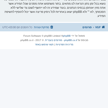
נושא בכל זמן נתון הנראה לנו מתאים. בתור משתמש אתה מסכים שכל המידע אשר
אתה מזין יאוחסן בבסיס הנתונים. בעוד שמידע זה לא ייחשף לשום צד שלישי ללא
הסכמתך, לא “” ולא phpBB ישאו באחריות לכל ניסיון פריצה אשר יכול להוסיף לחשיפת
המידע.
VGF
פורומים
מחיקת עוגיות
כל הזמנים הם
UTC+03:00
מופעל על ידי
phpBB
® Forum Software © phpBB Limited
מבוסס על
phpBB.co.il - פורומים בעברית
. © 2017 - phpBB.co.il.
מדיניות הפרטיות
|
תנאי שימוש באתר