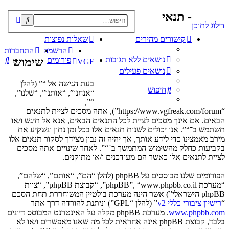
- תנאי
פוש
דילוג לתוכן
קדם
קישורים מהירים
שאלות נפוצות
הרשמה
התחברות
נושאים ללא תגובות
חי
פורומים
שימוש
VGF
נושאים פעילים
בעת הגישה אל “” (להלן
חיפוש
“אנחנו”, “אותנו”, “שלנו”,
“”,
“https://www.vgfreak.com/forum”), אתה מסכים לציית לתנאים
הבאים. אם אינך מסכים לציית לכל התנאים הבאים, אנא אל תיגש ו/או
תשתמש ב־“”. אנו יכולים לשנות תנאים אלו בכל זמן נתון ונשקיע את
מירב מאמצינו כדי לידע אותך, אך יהיה זה נבון מצידך לסקור תנאים אלו
בקביעות כחלק מהשימוש המתמשך ב־“”. לאחר שינויים אתה מסכים
לציית לתנאים אלו כאשר הם מעודכנים ו/או מתוקנים.
הפורומים שלנו מבוססים על phpBB (להלן “הם”, “אותם”, “שלהם”,
“מערכת phpBB”, “www.phpbb.co.il”, “קבוצת phpBB”, “צוות
phpBB הישראלי”) אשר הינה מערכת בולטיין המשוחררת תחת הסכם
“
רישיון ציבורי כללי v2
” (להלן “GPL”) וניתנת להורדה דרך אתר
www.phpbb.com
. מערכת phpBB מקלה על האינטרנט המבוסס דיונים
בלבד, קבוצת phpBB אינה אחראית לכל מה שאנו מאפשרים ו/או לא