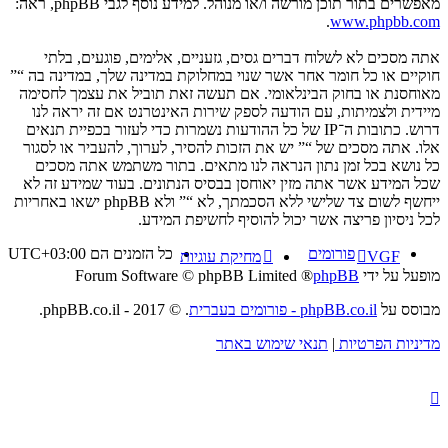
מאפשרים בתור תוכן מורשה ו/או מנוהל. למידע נוסף לגבי phpBB, ראה:
.
www.phpbb.com
אתה מסכים לא לשלוח דברים גסים, גזעניים, אלימים, פוגעים, בלתי
חוקיים או כל חומר אחר אשר שנוי במחלוקת במדינה שלך, במדינה בה “”
מאוחסנת או בחוק הבינלאומי. אם תעשה זאת תוביל את עצמך לחסימה
מיידית ולצמיתות, עם הודעה לספק שירות האינטרנט אם זה יראה לנו
דרוש. כתובות ה־IP של כל ההודעות נשמרות כדי לעזור בכפיית תנאים
אלו. אתה מסכים של “” יש את הזכות להסיר, לערוך, להעביר או לסגור
כל נושא בכל זמן נתון הנראה לנו מתאים. בתור משתמש אתה מסכים
שכל המידע אשר אתה מזין יאוחסן בבסיס הנתונים. בעוד שמידע זה לא
ייחשף לשום צד שלישי ללא הסכמתך, לא “” ולא phpBB ישאו באחריות
לכל ניסיון פריצה אשר יכול להוסיף לחשיפת המידע.
פורומים
כל הזמנים הם
UTC+03:00
VGF
מחיקת עוגיות
מופעל על ידי
phpBB
® Forum Software © phpBB Limited
מבוסס על
phpBB.co.il - פורומים בעברית
. © 2017 - phpBB.co.il.
מדיניות הפרטיות
|
תנאי שימוש באתר