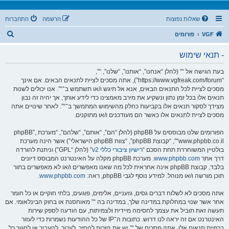
שאלות נפוצות
הרשמה
התחברות
ח
VGF
פורומים
י
- תנאי שימוש
פ
ו
בעת הגישה אל “” (להלן “אנחנו”, “אותנו”, “שלנו”, “”,
“https://www.vgfreak.com/forum”), אתה מסכים לציית לתנאים הבאים. אם אינך
ש
מסכים לציית לכל התנאים הבאים, אנא אל תיגש ו/או תשתמש ב־“”. אנו יכולים לשנות
תנאים אלו בכל זמן נתון ונשקיע את מירב מאמצינו כדי לידע אותך, אך יהיה זה נבון
מצידך לסקור תנאים אלו בקביעות כחלק מהשימוש המתמשך ב־“”. לאחר שינויים אתה
מסכים לציית לתנאים אלו כאשר הם מעודכנים ו/או מתוקנים.
הפורומים שלנו מבוססים על phpBB (להלן “הם”, “אותם”, “שלהם”, “מערכת phpBB”,
“www.phpbb.co.il”, “קבוצת phpBB”, “צוות phpBB הישראלי”) אשר הינה מערכת
בולטיין המשוחררת תחת הסכם “
רישיון ציבורי כללי v2
” (להלן “GPL”) וניתנת להורדה
דרך אתר
www.phpbb.com
. מערכת phpBB מקלה על האינטרנט המבוסס דיונים
בלבד, קבוצת phpBB אינה אחראית לכל מה שאנו מאפשרים ו/או לא מאפשרים בתור
תוכן מורשה ו/או מנוהל. למידע נוסף לגבי phpBB, ראה:
www.phpbb.com
.
אתה מסכים לא לשלוח דברים גסים, גזעניים, אלימים, פוגעים, בלתי חוקיים או כל חומר
אחר אשר שנוי במחלוקת במדינה שלך, במדינה בה “” מאוחסנת או בחוק הבינלאומי. אם
תעשה זאת תוביל את עצמך לחסימה מיידית ולצמיתות, עם הודעה לספק שירות
האינטרנט אם זה יראה לנו דרוש. כתובות ה־IP של כל ההודעות נשמרות כדי לעזור
בכפיית תנאים אלו. אתה מסכים של “” יש את הזכות להסיר, לערוך, להעביר או לסגור כל