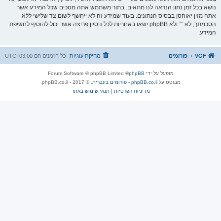
נושא בכל זמן נתון הנראה לנו מתאים. בתור משתמש אתה מסכים שכל המידע אשר
אתה מזין יאוחסן בבסיס הנתונים. בעוד שמידע זה לא ייחשף לשום צד שלישי ללא
הסכמתך, לא “” ולא phpBB ישאו באחריות לכל ניסיון פריצה אשר יכול להוסיף לחשיפת
המידע.
VGF
פורומים
מחיקת עוגיות
כל הזמנים הם
UTC+03:00
מופעל על ידי
phpBB
® Forum Software © phpBB Limited
מבוסס על
phpBB.co.il - פורומים בעברית
. © 2017 - phpBB.co.il.
מדיניות הפרטיות
|
תנאי שימוש באתר