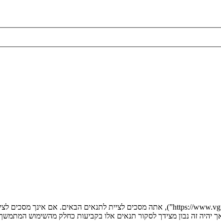
בעת הגישה אל “” (להלן “אנחנו”, “אותנו”, “שלנו”, “”, “https://www.vgfreak.com/forum”), אתה 
, אך יהיה זה נבון מצידך לסקור תנאים אלו בקביעות כחלק מהשימוש המתמש