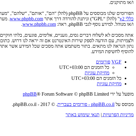
ו/או מתוקנים.
הפורומים שלנו מבוססים על phpBB (להלן “הם”, “אותם”, “שלהם”, “מערכת phpBB”, “www.phpbb.co.il”, “קבוצת phpBB”, “צוות phpBB הישראלי”) אשר הינה מערכת בולטיין המשוחררת תחת הסכם “
כללי v2
” (להלן “GPL”) וניתנת להורדה דרך אתר
www.phpbb.com
ו/או מנוהל. למידע נוסף לגבי phpBB, ראה:
www.phpbb.com
.
אתה מסכים לא לשלוח דברים גסים, גזעניים, אלימים, פוגעים, בלתי חוקי
להוסיף לחשיפת המידע.
VGF
פורומים
כל הזמנים הם
UTC+03:00
מחיקת עוגיות
כל הזמנים הם
UTC+03:00
מחיקת עוגיות
מופעל על ידי
® Forum Software © phpBB Limited
phpBB
מבוסס על
phpBB.co.il - פורומים בעברית
. © 2017 - phpBB.co.il.
מדיניות הפרטיות
|
תנאי שימוש באתר