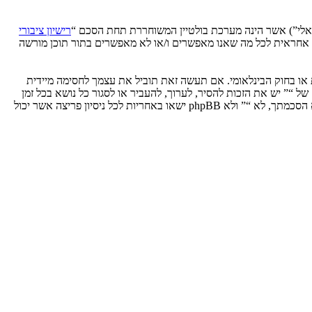
רישיון ציבורי
phpB מקלה על האינטרנט המבוסס דיונים בלבד, קבוצת phpBB אינה אחראית לכל מה שאנו מאפשרים ו/או לא מאפשרים בתור תוכן מורשה
ת או בחוק הבינלאומי. אם תעשה זאת תוביל את עצמך לחסימה מיידית
 לעזור בכפיית תנאים אלו. אתה מסכים של “” יש את הזכות להסיר, לערוך, להעביר או לסגור כל נושא בכל זמן
נתון הנראה לנו מתאים. בתור משתמש אתה מסכים שכל המידע אשר אתה מזין יאוחסן בבסיס הנתונים. בעוד שמידע זה לא ייחשף לשום צד שלישי ללא הסכמתך, לא “” ולא phpBB ישאו באחריות לכל ניסיון פריצה אשר יכול