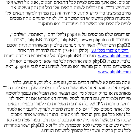
הבאים. אם אינך מסכים לציית לכל התנאים הבאים, אנא אל תיגש ו/או
תשתמש ב־“”. אנו יכולים לשנות תנאים אלו בכל זמן נתון ונשקיע את
מירב מאמצינו כדי לידע אותך, אך יהיה זה נבון מצידך לסקור תנאים אלו
בקביעות כחלק מהשימוש המתמשך ב־“”. לאחר שינויים אתה מסכים
לציית לתנאים אלו כאשר הם מעודכנים ו/או מתוקנים.
הפורומים שלנו מבוססים על phpBB (להלן “הם”, “אותם”, “שלהם”,
“מערכת phpBB”, “www.phpbb.co.il”, “קבוצת phpBB”, “צוות
phpBB הישראלי”) אשר הינה מערכת בולטיין המשוחררת תחת הסכם
“
רישיון ציבורי כללי v2
” (להלן “GPL”) וניתנת להורדה דרך אתר
www.phpbb.com
. מערכת phpBB מקלה על האינטרנט המבוסס דיונים
בלבד, קבוצת phpBB אינה אחראית לכל מה שאנו מאפשרים ו/או לא
מאפשרים בתור תוכן מורשה ו/או מנוהל. למידע נוסף לגבי phpBB, ראה:
.
www.phpbb.com
אתה מסכים לא לשלוח דברים גסים, גזעניים, אלימים, פוגעים, בלתי
חוקיים או כל חומר אחר אשר שנוי במחלוקת במדינה שלך, במדינה בה “”
מאוחסנת או בחוק הבינלאומי. אם תעשה זאת תוביל את עצמך לחסימה
מיידית ולצמיתות, עם הודעה לספק שירות האינטרנט אם זה יראה לנו
דרוש. כתובות ה־IP של כל ההודעות נשמרות כדי לעזור בכפיית תנאים
אלו. אתה מסכים של “” יש את הזכות להסיר, לערוך, להעביר או לסגור
כל נושא בכל זמן נתון הנראה לנו מתאים. בתור משתמש אתה מסכים
שכל המידע אשר אתה מזין יאוחסן בבסיס הנתונים. בעוד שמידע זה לא
ייחשף לשום צד שלישי ללא הסכמתך, לא “” ולא phpBB ישאו באחריות
לכל ניסיון פריצה אשר יכול להוסיף לחשיפת המידע.