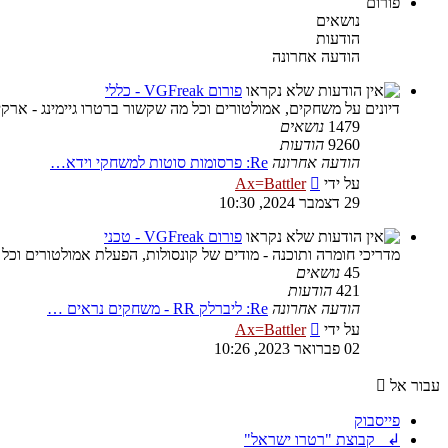
פורום
נושאים
הודעות
הודעה אחרונה
פורום VGFreak - כללי
דיונים על משחקים, אמולטורים וכל מה שקשור ברטרו גיימינג - ארקיי
1479
נושאים
9260
הודעות
הודעה אחרונה
Re: פרסומות סוטות למשחקי וידא…
צפה
על ידי
Ax=Battler
בהודעה
29 דצמבר 2024, 10:30
האחרונה
פורום VGFreak - טכני
מדריכי חומרה ותוכנה - מודים של קונסולות, הפעלת אמולטורים וכל
45
נושאים
421
הודעות
הודעה אחרונה
Re: ליברלק RR - משחקים נראים …
צפה
על ידי
Ax=Battler
בהודעה
02 פברואר 2023, 10:26
האחרונה
עבור אל
פייסבוק
↲ קבוצת "רטרו ישראל"