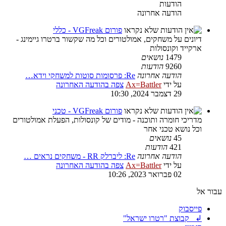
הודעות
הודעה אחרונה
פורום VGFreak - כללי
דיונים על משחקים, אמולטורים וכל מה שקשור ברטרו גיימינג -
ארקייד וקונסולות
1479
נושאים
9260
הודעות
הודעה אחרונה
Re: פרסומות סוטות למשחקי וידא…
על ידי
Ax=Battler
צפה בהודעה האחרונה
29 דצמבר 2024, 10:30
פורום VGFreak - טכני
מדריכי חומרה ותוכנה - מודים של קונסולות, הפעלת אמולטורים
וכל נושא טכני אחר
45
נושאים
421
הודעות
הודעה אחרונה
Re: ליברלק RR - משחקים נראים …
על ידי
Ax=Battler
צפה בהודעה האחרונה
02 פברואר 2023, 10:26
עבור אל
פייסבוק
↲ קבוצת "רטרו ישראל"