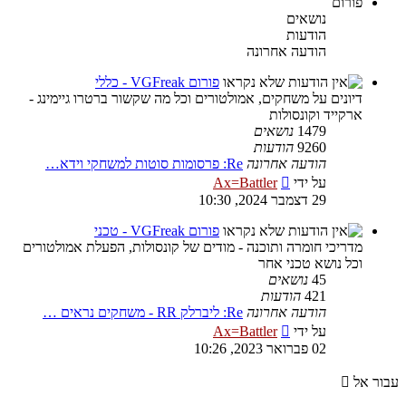
פורום
נושאים
הודעות
הודעה אחרונה
פורום VGFreak - כללי
דיונים על משחקים, אמולטורים וכל מה שקשור ברטרו גיימינג -
ארקייד וקונסולות
1479
נושאים
9260
הודעות
הודעה אחרונה
Re: פרסומות סוטות למשחקי וידא…
צפה
על ידי
Ax=Battler
בהודעה
29 דצמבר 2024, 10:30
האחרונה
פורום VGFreak - טכני
מדריכי חומרה ותוכנה - מודים של קונסולות, הפעלת אמולטורים
וכל נושא טכני אחר
45
נושאים
421
הודעות
הודעה אחרונה
Re: ליברלק RR - משחקים נראים …
צפה
על ידי
Ax=Battler
בהודעה
02 פברואר 2023, 10:26
האחרונה
עבור אל