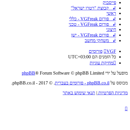
פייסבוק
↲ קבוצת "רטרו ישראל"
ראשי
↲ פורום VGFreak - כללי
↲ פורום VGFreak - טכני
חיצוני
↲ פורום VGFreak - ישן
↲ משחקי מחשב
VGF
פורומים
כל הזמנים הם
UTC+03:00
מחיקת עוגיות
מופעל על ידי
® Forum Software © phpBB Limited
phpBB
מבוסס על
phpBB.co.il - פורומים בעברית
. © 2017 - phpBB.co.il.
מדיניות הפרטיות
|
תנאי שימוש באתר