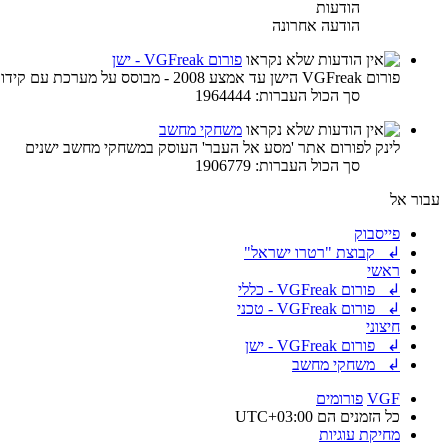
הודעות
הודעה אחרונה
פורום VGFreak - ישן
פורום VGFreak הישן עד אמצע 2008 - מבוסס על מערכת עם קידוד ישן
סך הכול העברות: 1964444
משחקי מחשב
לינק לפורום אתר 'מסע אל העבר' העוסק במשחקי מחשב ישנים
סך הכול העברות: 1906779
עבור אל
פייסבוק
↲ קבוצת "רטרו ישראל"
ראשי
↲ פורום VGFreak - כללי
↲ פורום VGFreak - טכני
חיצוני
↲ פורום VGFreak - ישן
↲ משחקי מחשב
VGF
פורומים
כל הזמנים הם
UTC+03:00
מחיקת עוגיות