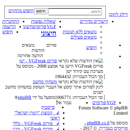
חיפוש מתקדם
חיפוש
דילוג לתוכן
קישורים מהירים
שאלות נפוצות
התחברות
VGF
פורומים
חיצוני
הרשמה
נושאים ללא תגובות
חיצוני
חיפוש
נושאים פעילים
פורום
נושאים
חיפוש
הודעות
הודעה אחרונה
פורום VGFreak - ישן
פורום VGFreak הישן עד אמצע 2008 - מבוסס על
מערכת עם קידוד ישן
סך הכול העברות: 1964432
משחקי מחשב
לינק לפורום אתר 'מסע אל העבר' העוסק במשחקי מחשב
ישנים
סך הכול העברות: 1906771
מופעל על ידי
phpBB
®
VGF
פורומים
עבור אל
פייסבוק
Forum Software © phpBB
↲ קבוצת "רטרו ישראל"
Limited
ראשי
מבוסס על
phpBB.co.il -
↲ פורום VGFreak - כללי
פורומים בעברית
. © 2017 -
↲ פורום VGFreak - טכני