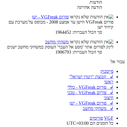
הודעות
הודעה אחרונה
פורום VGFreak - ישן
פורום VGFreak הישן עד אמצע 2008 - מבוסס על מערכת עם
קידוד ישן
סך הכול העברות: 1964452
משחקי מחשב
לינק לפורום אתר 'מסע אל העבר' העוסק במשחקי מחשב ישנים
סך הכול העברות: 1906793
עבור אל
פייסבוק
↲ קבוצת "רטרו ישראל"
ראשי
↲ פורום VGFreak - כללי
↲ פורום VGFreak - טכני
חיצוני
↲ פורום VGFreak - ישן
↲ משחקי מחשב
VGF
פורומים
כל הזמנים הם
UTC+03:00