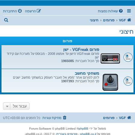
שאלות נפוצות
הרשמה
התחברות
ח
VGF
פורומים
חיצוני
י
חיצוני
פ
פורום
ו
ש
פורום VGFreak - ישן
פורום VGFreak הישן עד אמצע 2008 - מבוסס על מערכת עם קידוד
ישן
סך הכול העברות:
1965085
משחקי מחשב
לינק לפורום אתר 'מסע אל העבר' העוסק במשחקי מחשב ישנים
סך הכול העברות:
1907393
עבור אל
VGF
פורומים
מחיקת עוגיות
כל הזמנים הם
UTC+03:00
מופעל על ידי
phpBB
® Forum Software © phpBB Limited
מבוסס על
phpBB.co.il - פורומים בעברית
. © 2017 - phpBB.co.il.