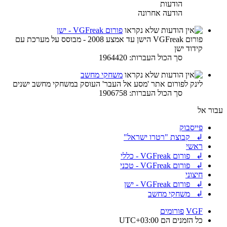
הודעות
הודעה אחרונה
פורום VGFreak - ישן
פורום VGFreak הישן עד אמצע 2008 - מבוסס על מערכת עם
קידוד ישן
סך הכול העברות: 1964420
משחקי מחשב
לינק לפורום אתר 'מסע אל העבר' העוסק במשחקי מחשב ישנים
סך הכול העברות: 1906758
עבור אל
פייסבוק
↲ קבוצת "רטרו ישראל"
ראשי
↲ פורום VGFreak - כללי
↲ פורום VGFreak - טכני
חיצוני
↲ פורום VGFreak - ישן
↲ משחקי מחשב
VGF
פורומים
כל הזמנים הם
UTC+03:00