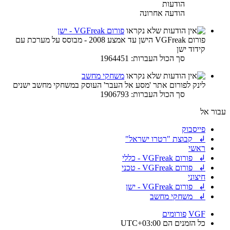
הודעות
הודעה אחרונה
פורום VGFreak - ישן
פורום VGFreak הישן עד אמצע 2008 - מבוסס על מערכת עם
קידוד ישן
סך הכול העברות: 1964451
משחקי מחשב
לינק לפורום אתר 'מסע אל העבר' העוסק במשחקי מחשב ישנים
סך הכול העברות: 1906793
עבור אל
פייסבוק
↲ קבוצת "רטרו ישראל"
ראשי
↲ פורום VGFreak - כללי
↲ פורום VGFreak - טכני
חיצוני
↲ פורום VGFreak - ישן
↲ משחקי מחשב
VGF
פורומים
כל הזמנים הם
UTC+03:00