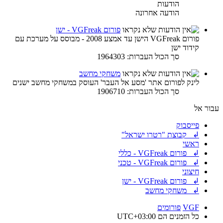
הודעות
הודעה אחרונה
פורום VGFreak - ישן
פורום VGFreak הישן עד אמצע 2008 - מבוסס על מערכת עם
קידוד ישן
סך הכול העברות: 1964303
משחקי מחשב
לינק לפורום אתר 'מסע אל העבר' העוסק במשחקי מחשב ישנים
סך הכול העברות: 1906710
עבור אל
פייסבוק
↲ קבוצת "רטרו ישראל"
ראשי
↲ פורום VGFreak - כללי
↲ פורום VGFreak - טכני
חיצוני
↲ פורום VGFreak - ישן
↲ משחקי מחשב
VGF
פורומים
כל הזמנים הם
UTC+03:00