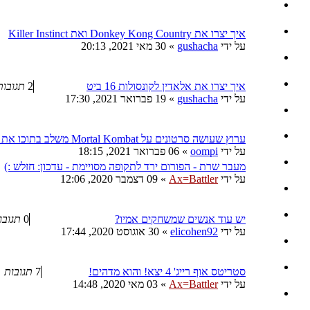
איך יצרו את Donkey Kong Country ואת Killer Instinct
על ידי
gushacha
»
30 מאי 2021, 20:13
איך יצרו את אלאדין לקונסולות 16 ביט
2
תגובות
על ידי
gushacha
»
19 פברואר 2021, 17:30
ערוץ שעושה סרטונים על Mortal Kombat משלב בתוכו את נושא הקורונה
על ידי
oompi
»
06 פברואר 2021, 18:15
מעבר שרת - הפורום ירד לתקופה מסויימת - עדכון: חזלש :)
על ידי
Ax=Battler
»
09 דצמבר 2020, 12:06
יש עוד אנשים שמשחקים אמיו?
0
תגובו
על ידי
elicohen92
»
30 אוגוסט 2020, 17:44
סטריטס אוף רייג' 4 יצא! והוא מדהים!
7
תגובות
על ידי
Ax=Battler
»
03 מאי 2020, 14:48