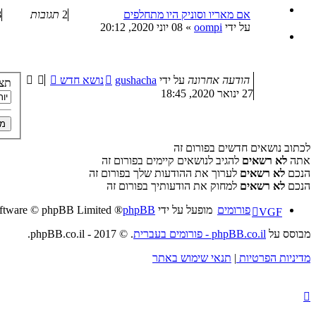
אם מאריו וסוניק היו מתחלפים
2
תגובות
8
על ידי
oompi
»
08 יוני 2020, 20:12
הודעה אחרונה
על ידי
gushacha
נושא חדש
תצו
27 ינואר 2020, 18:45
לכתוב נושאים חדשים בפורום זה
אתה
לא רשאים
להגיב לנושאים קיימים בפורום זה
הנכם
לא רשאים
לערוך את ההודעות שלך בפורום זה
הנכם
לא רשאים
למחוק את הודעותיך בפורום זה
פורומים
מופעל על ידי
phpBB
® Forum Software © phpBB Limited
VGF
מבוסס על
phpBB.co.il - פורומים בעברית
. © 2017 - phpBB.co.il.
מדיניות הפרטיות
|
תנאי שימוש באתר