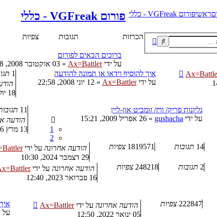
ם
ראשי
פורום VGFreak - כללי
פורום VGFreak - כללי
הכרזות
תגובות
צפיות
חיפוש
חיפוש
מתקדם
ברוכים הבאים לפורום
על ידי
Ax=Battler
»
03 אוקטובר 2008, 14:38
איך להוסיף וידאו או תמונה להודעה
1
תגו
Ax=Battle
על ידי
Ax=Battler
»
12 יוני 2008, 22:58
הודע
18 יולי 2016, 11:09
גליונות פריק/ וויז/ זומביט און-ליין
11
תגובות
על ידי
gushacha
»
26 אפריל 2009, 15:21
הודעה א
1
13 מרץ 2016, 14:29
2
14
תגובות
1819571
צפיות
הודעה אחרונה
על ידי
Battler
29 דצמבר 2024, 10:30
2
תגובות
248218
צפיות
הודעה אחרונה
על ידי
x=Battler
16 פברואר 2023, 12:40
222847
צפיות
איך יצרו את t
הודעה אחרונה
על ידי
Ax=Battler
על י
05 ינואר 2022, 12:50