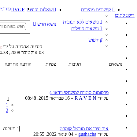
פורומי
קישורים מהירים
שאלות נפוצות
VGF
דילוג לתוכן
נושאים ללא תגובות
נושא חדש
נושאים פעילים
חיפוש
הודעה אחרונה
על ידי
r
03 אוקטובר 2008, 14:38
נושאים
תגובות
צפיות
הודעה אחרונה
פרסומות סוטות למשחקי וידאו :)
על ידי
R A V E N
»
16 פברואר 2015, 08:48
1
2
איך יצרו את מורטל קומבט
1
תגובות
על ידי
gushacha
»
04 ינואר 2022, 20:55