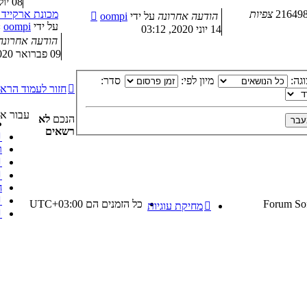
08 יולי 2020, 20:23
21649
צפיות
מכונת ארקייד 
הודעה אחרונה
על ידי
oompi
על ידי
oompi
»
14 יוני 2020, 03:12
הודעה אחרונ
09 פברואר 2020, 16:37
גה:
מיון לפי:
סדר:
חזור לעמוד הרא
עבור אל
הנכם
לא
רשאים
↲
ר
↲ 
↲ 
ח
↲
כל הזמנים הם
UTC+03:00
מחיקת עוגיות
↲