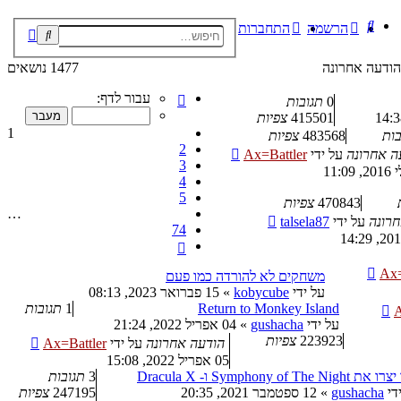
חיפוש
הרשמה
התחברות
חיפוש
חיפוש
מתקדם
הודעה אחרונה
1477 נושאים
דף
עבור לדף:
0
תגובות
1
415501
צפיות
מתוך
1
בות
483568
צפיות
74
2
ה אחרונה
על ידי
Ax=Battler
3
4
5
470843
צפיות
…
חרונה
על ידי
talsela87
74
הבא
Ax=
משחקים לא להורדה כמו פעם
על ידי
kobycube
»
15 פברואר 2023, 08:13
Return to Monkey Island
1
תגובות
A
על ידי
gushacha
»
04 אפריל 2022, 21:24
223923
צפיות
הודעה אחרונה
על ידי
Ax=Battler
05 אפריל 2022, 15:08
Symphony of The Nigh ו- Dracula X
3
תגובות
די
gushacha
»
12 ספטמבר 2021, 20:35
247195
צפיות