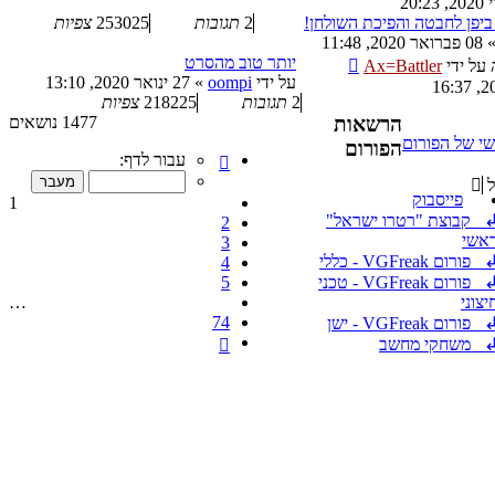
ביפן לחבטה והפיכת השולחן!
2
תגובות
253025
צפיות
08 פברואר 2020, 11:48
יותר טוב מהסרט
ה
על ידי
Ax=Battler
על ידי
oompi
»
27 ינואר 2020, 13:10
2
תגובות
218225
צפיות
הרשאות
1477 נושאים
שי של הפורום
הפורום
דף
עבור לדף:
1
מתוך
פייסבוק
1
74
 קבוצת "רטרו ישראל"
2
אשי
3
פורום VGFreak - כללי
4
פורום VGFreak - טכני
5
יצוני
…
74
 פורום VGFreak - ישן
הבא
 משחקי מחשב