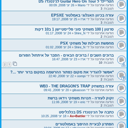
הטריילר ל Guitar Hero On Tour לנינטנדו DS
הודעה אחרונה על ידי
Mario
«
26 יוני 2008, 00:09
תגובות:
3
עזרה בכיוון האנלוגי באמלטור EPSXE
הודעה אחרונה על ידי
ארז
«
25 יוני 2008, 19:17
תגובות:
3
סרטון | 100 משחקי סוני פלייסטיישן 1 ב10 דקות
הודעה אחרונה על ידי
Shire_N
«
24 יוני 2008, 01:17
תגובות:
2
מחפשת חבילות של משחקי PSX
הודעה אחרונה על ידי
Shire_N
«
24 יוני 2008, 01:02
ברוכים השבים / ברוכים הבאים - הסבר על איתחול הפורום
הודעה אחרונה על ידי
ארז
«
23 יוני 2008, 16:47
תגובות:
10
2
1
*אפשר להגדיר את מקום כפתור ההרשמה במקום ברור יותר ...?
הודעה אחרונה על ידי
oompi
«
22 יוני 2008, 22:40
תגובות:
2
עזרה במשחק WB3 - THE DRAGON'S TRAP
הודעה אחרונה על ידי
gilsasson
«
20 יוני 2008, 09:41
זקוק לעזרה - חנויות משחקי וידאו ברשת
הודעה אחרונה על ידי
eric
«
19 יוני 2008, 11:06
תגובות:
2
כתבה על הנינטנדו DS בכלכליסט
הודעה אחרונה על ידי
Ax=Battler
«
18 יוני 2008, 10:25
הפתרון לבעיית ההיפוך באמולטורים
הודעה אחרונה על ידי
gilsasson
«
17 יוני 2008, 19:04