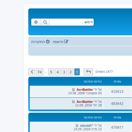
חיפוש
חיפוש מתקדם
הרשמה
התחברות
דף
1
מתוך
74
74
5
4
3
2
1
הבא
1477 נושאים
…
צפיות
הודעה אחרונה
על ידי
Ax=Battler
415613
03 אוקטובר 2008, 14:38
על ידי
Ax=Battler
483642
18 יולי 2016, 11:09
צפיות
הודעה אחרונה
על ידי
talsela87
470977
13 מרץ 2016, 14:29