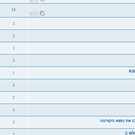
14
2
1
2
1
1
3
1
3
2
3
2
לש :)
3