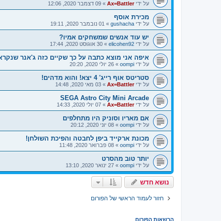
על ידי
Ax=Battler
»
09 דצמבר 2020, 12:06
מכירת אוסף
על ידי
gushacha
»
01 נובמבר 2020, 19:11
יש עוד אנשים שמשחקים אמיו?
על ידי
elicohen92
»
30 אוגוסט 2020, 17:44
איפה אני מוצא כתבה על כך שקיים כזה ג'אנר שנקרא BIT
על ידי
oompi
»
26 יולי 2020, 20:20
סטריטס אוף רייג' 4 יצא! והוא מדהים!
על ידי
Ax=Battler
»
03 מאי 2020, 14:48
SEGA Astro City Mini Arcade
על ידי
Ax=Battler
»
07 יולי 2020, 14:33
אם מאריו וסוניק היו מתחלפים
על ידי
oompi
»
08 יוני 2020, 20:12
מכונת ארקייד ביפן לחבטה והפיכת השולחן!
על ידי
oompi
»
08 פברואר 2020, 11:48
יותר טוב מהסרט
על ידי
oompi
»
27 ינואר 2020, 13:10
נושא חדש
חזור לעמוד הראשי של הפורום
הרשאות הפורום