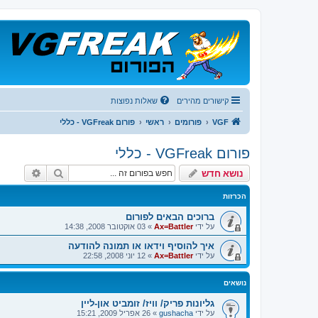
קישורים מהירים
שאלות נפוצות
VGF
פורומים
ראשי
פורום VGFreak - כללי
פורום VGFreak - כללי
חיפוש
חיפוש 
נושא חדש
הכרזות
ברוכים הבאים לפורום
על ידי
Ax=Battler
»
03 אוקטובר 2008, 14:38
איך להוסיף וידאו או תמונה להודעה
על ידי
Ax=Battler
»
12 יוני 2008, 22:58
נושאים
גליונות פריק/ וויז/ זומביט און-ליין
על ידי
gushacha
»
26 אפריל 2009, 15:21