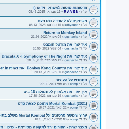
פרסומות סוטות למשחקי וידאו :)
על ידי
R A V E N
»
16 פברואר 2015, 08:48
משחקים לא להורדה כמו פעם
על ידי
kobycube
»
15 פברואר 2023, 08:13
Return to Monkey Island
על ידי
gushacha
»
04 אפריל 2022, 21:24
איך יצרו את מורטל קומבט
על ידי
gushacha
»
04 ינואר 2022, 20:55
איך יצרו את Symphony of The Night ו- Dracula X
על ידי
gushacha
»
12 ספטמבר 2021, 20:35
איך יצרו את Donkey Kong Country ואת Killer Instinct
על ידי
gushacha
»
30 מאי 2021, 20:13
תתחדש על העיצוב
על ידי
oompi
»
03 מאי 2021, 20:11
איך יצרו את אלאדין לקונסולות 16 ביט
על ידי
gushacha
»
19 פברואר 2021, 17:30
Mortal Kombat (2021) מתוכנן לצאת סרט
על ידי
oompi
»
22 ינואר 2021, 18:37
ערוץ שעושה סרטונים על Mortal Kombat משלב בתוכו את נושא הקורונה
על ידי
oompi
»
06 פברואר 2021, 18:15
מעבר שרת - הפורום ירד לתקופה מסויימת - עדכון: חז