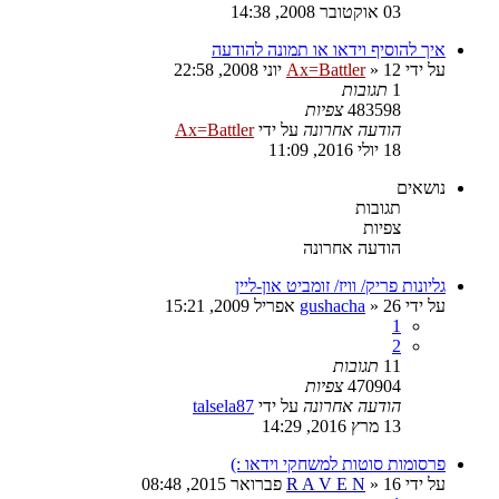
03 אוקטובר 2008, 14:38
איך להוסיף וידאו או תמונה להודעה
על ידי
12 יוני 2008, 22:58
»
Ax=Battler
1
תגובות
483598
צפיות
הודעה אחרונה
על ידי
Ax=Battler
18 יולי 2016, 11:09
נושאים
תגובות
צפיות
הודעה אחרונה
גליונות פריק/ וויז/ זומביט און-ליין
על ידי
26 אפריל 2009, 15:21
»
gushacha
1
2
11
תגובות
470904
צפיות
הודעה אחרונה
על ידי
talsela87
13 מרץ 2016, 14:29
פרסומות סוטות למשחקי וידאו :)
על ידי
16 פברואר 2015, 08:48
»
R A V E N