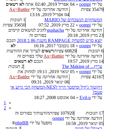
על ידי
oompi
»
04 אפריל 2019, 02:40
אתה
לא רשאים
35479
צפיות
הודעה אחרונה
על ידי
Ax=Battler
04 אפריל 2019, 13:16
המשחקים הנשכחים של MARIO
1
תגובות
על ידי
oompi
»
22 מרץ 2019, 07:52
35650
צפיות
הודעה אחרונה
על ידי
gushacha
להגיב לנושאים קיימים
23 מרץ 2019, 20:18
בפורום זה
יוצא סרט למשחק RAMPAGE משנת 86 ב 2018
הנכם
על ידי
oompi
»
18 נובמבר 2017, 16:16
לא
6
תגובות
60829
צפיות
רשאים
לערוך את ההודעות
הודעה אחרונה
על ידי
Ax=Battler
שלך בפורום זה
14 מרץ 2019, 19:57
הנכם
לא רשאים
ערוץ... The Making of
2
תגובות
על ידי
oompi
»
05 ינואר 2019, 19:11
למחוק את
42167
צפיות
הודעה אחרונה
על ידי
Ax=Battler
06 ינואר 2019, 09:31
דוקטור ג'קיל ומיסטר הייד לNES-המשחק הכי גרוע אי
פעם?
על ידי
Evil-u
»
04 אוגוסט 2008, 18:27
1
2
17
תגובות
107920
צפיות
הודעותיך בפורום זה
הודעה אחרונה
על ידי
oompi
מופעל על ידי
phpBB
®
05 ינואר 2019, 16:58
באנדל של סוניק
2
תגובות