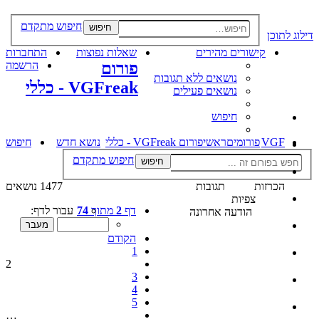
חיפוש מתקדם
חיפוש
דילוג לתוכן
קישורים מהירים
שאלות נפוצות
התחברות
פורום
הרשמה
נושאים ללא תגובות
VGFreak - כללי
נושאים פעילים
חיפוש
VGF
פורומים
ראשי
פורום VGFreak - כללי
נושא חדש
חיפוש
חיפוש מתקדם
חיפוש
הכרזות
תגובות
1477 נושאים
צפיות
דף
2
מתוך
74
עבור לדף:
הודעה אחרונה
הקודם
1
2
3
4
5
…