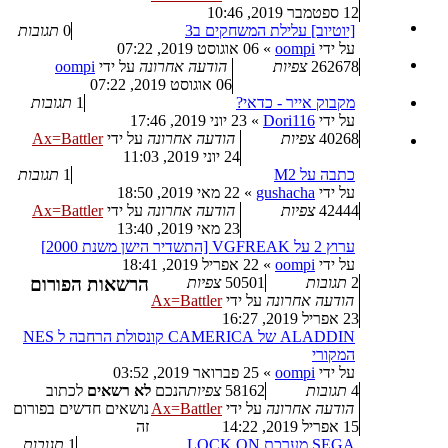
12 ספטמבר 2019, 10:46
[יוטיוב] עלילת המשחקים ב3
0
תגובות
על ידי
oompi
»
06 אוגוסט 2019, 07:22
262678
צפיות
הודעה אחרונה
על ידי
oompi
06 אוגוסט 2019, 07:22
מקבוק אייר - כדאי?
1
תגובות
על ידי
Dori116
»
23 יוני 2019, 17:46
40268
צפיות
הודעה אחרונה
על ידי
Ax=Battler
24 יוני 2019, 11:03
כתבה על M2
1
תגובות
על ידי
gushacha
»
22 מאי 2019, 18:50
42444
צפיות
הודעה אחרונה
על ידי
Ax=Battler
23 מאי 2019, 13:40
ערוץ 2 על VGFREAK [התשדיר הישן משנת 2000]
על ידי
oompi
»
22 אפריל 2019, 18:41
2
תגובות
50501
צפיות
הרשאות הפורום
הודעה אחרונה
על ידי
Ax=Battler
23 אפריל 2019, 16:27
ALADDIN של CAMERICA קונסולת הרחבה ל NES
המקורי
על ידי
oompi
»
25 פברואר 2019, 03:52
4
תגובות
58162
צפיות
הנכם
לא רשאים
לכתוב
הודעה אחרונה
על ידי
Ax=Battler
נושאים חדשים בפורום
15 אפריל 2019, 14:22
זה
SEGA מערכת LOCK ON
1
תגובות