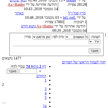
על ידי
oompi
»
13 נובמבר 2018, 02:46
תנאי שימוש
28128
צפיות
הודעה אחרונה
על ידי
Ax=Battler
14 נובמבר 2018, 10:43
מריו סגל ז"ל
באתר
על ידי
laG roiL
»
03 נובמבר 2018, 10:48
1
תגובות
17881
צפיות
הודעה אחרונה
על ידי
Ax=Battler
נושא חדש
04 נובמבר 2018, 09:29
תצוגה:
מיון לפי:
סדר:
1477 נושאים
חזור לעמוד הראשי של הפורום
דף
2
מתוך
74
עבור לדף:
הקודם
1
2
3
4
5
…
74