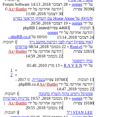
על ידי
oompi
»
28 דצמבר 2018, 14:13
Forum Software
39396
צפיות
הודעה אחרונה
על ידי
Ax=Battler
©
30 דצמבר 2018, 11:00
AVGN על Home Alone עם השחקן הראשי בסרט
על ידי
oompi
»
19 דצמבר 2018, 20:50
3
תגובות
44683
צפיות
phpBB Limited
הודעה אחרונה
על ידי
oompi
מבוסס על
phpBB.co.il -
24 דצמבר 2018, 15:14
[אוף טופיק] ייעוץ לפני רכישת מחשב נייד
1
תגובות
על ידי
Roni-el
»
22 נובמבר 2018, 08:54
פורומים
32833
צפיות
הודעה אחרונה
על ידי
Ax=Battler
22 נובמבר 2018, 14:59
טוקי רימסטר
על ידי
R A V E N
»
13 מרץ 2010, 01:40
1
2
13
תגובות
107683
צפיות
בעברית
. © 2017 -
הודעה אחרונה
על ידי
Ax=Battler
phpBB.co.il.
22 נובמבר 2018, 14:47
פסטיבל גיימינג בהוד-השרון בחנוכה
1
תגובות
על ידי
oompi
»
19 נובמבר 2018, 19:57
מדיניות הפרטיות
19180
צפיות
הודעה אחרונה
על ידי
Ax=Battler
|
19 נובמבר 2018, 20:55
STAN LEE ז"ל
3
תגובות