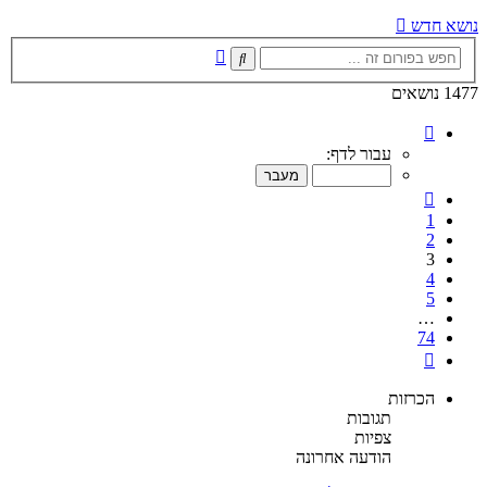
נושא חדש
חיפוש
חיפוש
מתקדם
1477 נושאים
דף
3
עבור לדף:
מתוך
74
הקודם
1
2
3
4
5
…
74
הבא
הכרזות
תגובות
צפיות
הודעה אחרונה