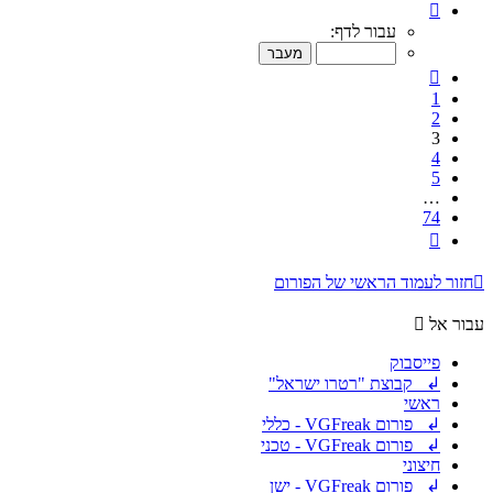
דף
3
עבור לדף:
מתוך
74
הקודם
1
2
3
4
5
…
74
הבא
חזור לעמוד הראשי של הפורום
עבור אל
פייסבוק
↲ קבוצת "רטרו ישראל"
ראשי
↲ פורום VGFreak - כללי
↲ פורום VGFreak - טכני
חיצוני
↲ פורום VGFreak - ישן