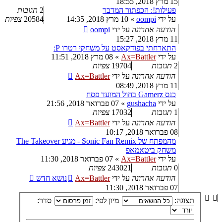
15 מרץ 2018, 18:55
פעילות!: הכפתור המדבר
2
תגובות
על ידי
oompi
»
10 מרץ 2018, 14:35
20584
צפיות
הודעה אחרונה
על ידי
oompi
11 מרץ 2018, 15:27
התארחתי בפודקאסט על משחקי רטרו P:
על ידי
Ax=Battler
»
08 מרץ 2018, 11:51
2
תגובות
19704
צפיות
הודעה אחרונה
על ידי
Ax=Battler
11 מרץ 2018, 08:49
כנס Gamerz בחול המועד פסח
על ידי
gushacha
»
07 פברואר 2018, 21:56
1
תגובות
17032
צפיות
הודעה אחרונה
על ידי
Ax=Battler
08 פברואר 2018, 10:17
מהמפתח של Sonic Fan Remix - מגיע The Takeover
משחק ביטאמאפ
על ידי
Ax=Battler
»
07 פברואר 2018, 11:30
0
תגובות
243021
צפיות
הודעה אחרונה
על ידי
Ax=Battler
נושא חדש
07 פברואר 2018, 11:30
תצוגה:
מיון לפי:
סדר: