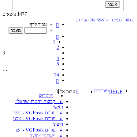
1477 נושאים
חזור לעמוד הראשי של הפורום
דף
עבור לדף:
3
מתוך
הקודם
74
1
2
3
4
5
…
74
הבא
פורומים
VGF
עבור אל
פייסבוק
↲ קבוצת "רטרו ישראל"
ראשי
↲ פורום VGFreak - כללי
↲ פורום VGFreak - טכני
חיצוני
↲ פורום VGFreak - ישן
↲ משחקי מחשב