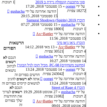
סוני מתכננת קונסולה ניידת ב 2019
1
תגובות
על ידי
oompi
»
15 ספטמבר 2018, 17:20
18272
צפיות
הודעה אחרונה
על ידי
gushacha
15 ספטמבר 2018, 20:15
הוכרז Samurai Shodown (Spirits) 2019
על ידי
gushacha
»
15 ספטמבר 2018, 07:27
1
תגובות
18001
צפיות
הודעה אחרונה
על ידי
Ax=Battler
15 ספטמבר 2018, 11:56
הרשאות
הוכרז: ניאו גיאו מיני
על ידי
Ax=Battler
»
13 מאי 2018, 14:12
הפורום
4
תגובות
30521
צפיות
הודעה אחרונה
על ידי
gushacha
הנכם
לא
14 ספטמבר 2018, 16:27
רשאים
[מחשב משחקים] PC-98, מכיל תוכן לגיל הבוגר!
לכתוב
על ידי
oompi
»
14 ספטמבר 2018, 13:24
נושאים
0
תגובות
243042
צפיות
חדשים בפורום זה
הודעה אחרונה
על ידי
oompi
אתה
לא רשאים
להגיב
לנושאים קיימים בפורום זה
14 ספטמבר 2018, 13:24
הנכם
לא
הוכרז Street of Rage 4
רשאים
לערוך
על ידי
gushacha
»
27 אוגוסט 2018, 19:29
את ההודעות
2
תגובות
21082
צפיות
שלך בפורום
הודעה אחרונה
על ידי
Ax=Battler
זה
28 אוגוסט 2018, 09:01