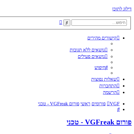
דילוג לתוכן
חיפוש
חיפוש
מתקדם
קישורים מהירים
נושאים ללא תגובות
נושאים פעילים
חיפוש
שאלות נפוצות
התחברות
הרשמה
VGF
פורומים
ראשי
פורום VGFreak - טכני
חיפוש
פורום VGFreak - טכני