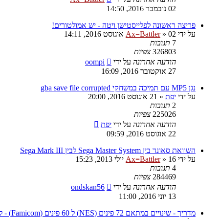
02 נובמבר 2016, 14:50
פריצה ראשונה לפלייסטישן ויטה - יש אמולטורים!
על ידי
02 אוגוסט 2016, 14:11
»
Ax=Battler
7
תגובות
326803
צפיות
הודעה אחרונה
על ידי
oompi
27 אוקטובר 2016, 16:09
נגן MP5 עם תמיכה במשחקי gba save file corrupted
על ידי
יפת
»
21 אוגוסט 2016, 20:00
2
תגובות
225026
צפיות
הודעה אחרונה
על ידי
יפת
22 אוגוסט 2016, 09:59
השוואת סאונד בין Sega Master System לבין Sega Mark III
על ידי
16 יולי 2013, 15:23
»
Ax=Battler
4
תגובות
284469
צפיות
הודעה אחרונה
על ידי
ondskan56
13 יוני 2016, 11:00
מדריך - שינויים במתאם 72 פינים (NES) ל 60 פינים (Famicom) - למשחקי MMC5 ו Expansion Audio