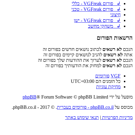
↲ פורום VGFreak - כללי
↲ פורום VGFreak - טכני
חיצוני
↲ פורום VGFreak - ישן
↲ משחקי מחשב
הרשאות הפורום
הנכם
לא רשאים
לכתוב נושאים חדשים בפורום זה
אתה
לא רשאים
להגיב לנושאים קיימים בפורום זה
הנכם
לא רשאים
לערוך את ההודעות שלך בפורום זה
הנכם
לא רשאים
למחוק את הודעותיך בפורום זה
VGF
פורומים
כל הזמנים הם
UTC+03:00
מחיקת עוגיות
מופעל על ידי
® Forum Software © phpBB Limited
phpBB
מבוסס על
phpBB.co.il - פורומים בעברית
. © 2017 - phpBB.co.il.
מדיניות הפרטיות
|
תנאי שימוש באתר