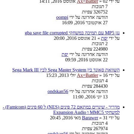
על ידי
02 אוגוסט 2016, 14:11
»
Ax=Battler
7
תגובות
326752
צפיות
הודעה אחרונה
על ידי
oompi
27 אוקטובר 2016, 16:09
נגן MP5 עם תמיכה במשחקי gba save file corrupted
על ידי
יפת
»
21 אוגוסט 2016, 20:00
2
תגובות
224980
צפיות
הודעה אחרונה
על ידי
יפת
22 אוגוסט 2016, 09:59
השוואת סאונד בין Sega Master System לבין Sega Mark III
על ידי
16 יולי 2013, 15:23
»
Ax=Battler
4
תגובות
284430
צפיות
הודעה אחרונה
על ידי
ondskan56
13 יוני 2016, 11:00
מדריך - שינויים במתאם 72 פינים (NES) ל 60 פינים (Famicom) -
למשחקי MMC5 ו Expansion Audio
על ידי
31 מאי 2016, 20:45
»
Barawer
4
תגובות
267974
צפיות
הודעה אחרונה
על ידי
ondskan56