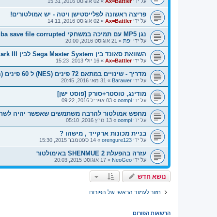
על ידי
Ax=Battler
»
02 אוגוסט 2016, 15:31
פריצה ראשונה לפלייסטישן ויטה - יש אמולטורים!
על ידי
Ax=Battler
»
02 אוגוסט 2016, 14:11
נגן MP5 עם תמיכה במשחקי gba save file corrupted
על ידי
יפת
»
21 אוגוסט 2016, 20:00
השוואת סאונד בין Sega Master System לבין Sega Mark III
על ידי
Ax=Battler
»
16 יולי 2013, 15:23
מדריך - שינויים במתאם 72 פינים (NES) ל 60 פינים (Famicom) - למשחקי MMC5 ו Expansion Audio
על ידי
Barawer
»
31 מאי 2016, 20:45
מודינג, טוסטר+סורק [פוסט ישן]
על ידי
oompi
»
03 אפריל 2016, 09:22
מחפש אמולטור להרבה משתמשים שאפשר יהיה לשח
על ידי
oompi
»
13 מרץ 2016, 05:10
בניית מכונות ארקייד , מישהו ?
על ידי
orengure123
»
14 ספטמבר 2015, 15:30
עזרה בהפעלת SHENMUE 2 באימולטור
על ידי
NeoGeo
»
17 אוגוסט 2015, 20:03
נושא חדש
חזור לעמוד הראשי של הפורום
הרשאות הפורום