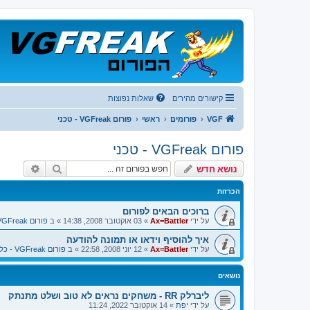
קישורים מהירים
שאלות נפוצות
VGF
פורומים
ראשי
פורום VGFreak - טכני
פורום VGFreak - טכני
חיפוש
חיפוש 
נושא חדש
הכרזות
ברוכים הבאים לפורום
על ידי
Ax=Battler
»
03 אוקטובר 2008, 14:38
» ב
פורום VGFreak - כללי
איך להוסיף וידאו או תמונה להודעה
על ידי
Ax=Battler
»
12 יוני 2008, 22:58
» ב
פורום VGFreak - כללי
נושאים
ליברלק RR - משחקים נראים לא טוב ושלט מתנתק
על ידי
יפת
»
14 אוקטובר 2022, 11:24