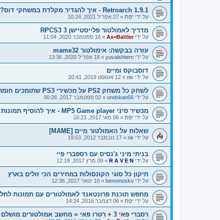
Retroarch 1.9.1 - איך להגדיר מקלדת במשחקי דוס?
על ידי
יפת
»
27 אפריל 2021, 10:24
מדריך לאמולטור פלייסטיישן 3 RPCS3
על ידי
Ax=Battler
»
16 ספטמבר 2020, 11:04
עזרה בבקשה: אימולטור mame32
על ידי
yuvalshtern
»
18 אפריל 2020, 13:36
דוסבוקס ומיים
על ידי
niv
»
12 אוגוסט 2019, 20:41
לשחק כל משחק PS2 על מכשירי PS3 שתומכים חומרתית בPS2
על ידי
ondskan56
»
02 ספטמבר 2017, 00:26
מכשיר סיני MP5 Game player - איך להוסיף תמונות למשחקים שאני הוספתי?
על ידי
יפת
»
06 מאי 2017, 16:23
שאלות על האמולטור מיים [MAME]
על ידי
nir
»
17 נובמבר 2012, 19:53
בניתי מיני ג'נסיס עם רספברי פיי
על ידי
R A V E N
»
09 מרץ 2017, 12:19
תיקון כל סוגי הקונסולות במחירים הכי זולים בארץ
על ידי
benomosko
»
10 ינואר 2017, 12:36
מחפש תוכנת פרונטאנד לאמולטורים עם תמונות לחלונו
על ידי
יפת
»
06 דצמבר 2016, 14:24
רסברי פאי 3 + רטרו פאי = מחשב אמולטורים מושלם ב $50