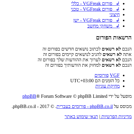
↲ פורום VGFreak - כללי
↲ פורום VGFreak - טכני
חיצוני
↲ פורום VGFreak - ישן
↲ משחקי מחשב
הרשאות הפורום
הנכם
לא רשאים
לכתוב נושאים חדשים בפורום זה
אתה
לא רשאים
להגיב לנושאים קיימים בפורום זה
הנכם
לא רשאים
לערוך את ההודעות שלך בפורום זה
הנכם
לא רשאים
למחוק את הודעותיך בפורום זה
VGF
פורומים
כל הזמנים הם
UTC+03:00
מחיקת עוגיות
מופעל על ידי
® Forum Software © phpBB Limited
phpBB
מבוסס על
phpBB.co.il - פורומים בעברית
. © 2017 - phpBB.co.il.
מדיניות הפרטיות
|
תנאי שימוש באתר