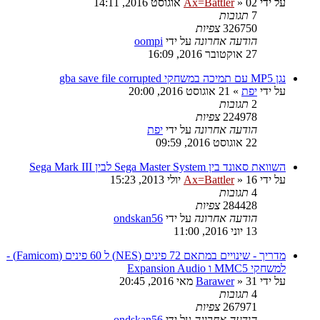
על ידי
02 אוגוסט 2016, 14:11
»
Ax=Battler
7
תגובות
326750
צפיות
הודעה אחרונה
על ידי
oompi
27 אוקטובר 2016, 16:09
נגן MP5 עם תמיכה במשחקי gba save file corrupted
על ידי
יפת
»
21 אוגוסט 2016, 20:00
2
תגובות
224978
צפיות
הודעה אחרונה
על ידי
יפת
22 אוגוסט 2016, 09:59
השוואת סאונד בין Sega Master System לבין Sega Mark III
על ידי
16 יולי 2013, 15:23
»
Ax=Battler
4
תגובות
284428
צפיות
הודעה אחרונה
על ידי
ondskan56
13 יוני 2016, 11:00
מדריך - שינויים במתאם 72 פינים (NES) ל 60 פינים (Famicom) -
למשחקי MMC5 ו Expansion Audio
על ידי
31 מאי 2016, 20:45
»
Barawer
4
תגובות
267971
צפיות
הודעה אחרונה
על ידי
ondskan56