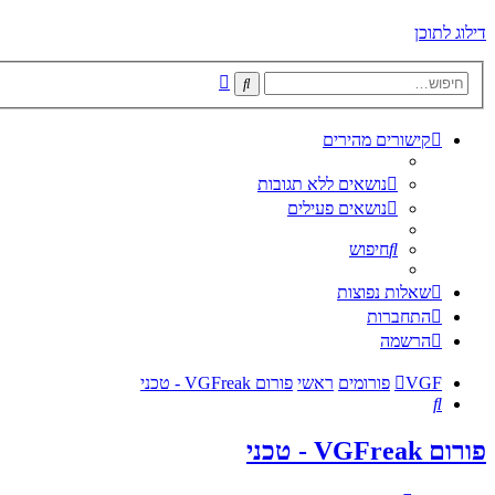
דילוג לתוכן
חיפוש
חיפוש
מתקדם
קישורים מהירים
נושאים ללא תגובות
נושאים פעילים
חיפוש
שאלות נפוצות
התחברות
הרשמה
VGF
פורומים
ראשי
פורום VGFreak - טכני
חיפוש
פורום VGFreak - טכני