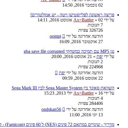
02 נובמבר 2016, 14:50
פריצה ראשונה לפלייסטישן ויטה - יש אמולטורים!
על ידי
02 אוגוסט 2016, 14:11
»
Ax=Battler
7
תגובות
326726
צפיות
הודעה אחרונה
על ידי
oompi
27 אוקטובר 2016, 16:09
נגן MP5 עם תמיכה במשחקי gba save file corrupted
על ידי
יפת
»
21 אוגוסט 2016, 20:00
2
תגובות
224968
צפיות
הודעה אחרונה
על ידי
יפת
22 אוגוסט 2016, 09:59
השוואת סאונד בין Sega Master System לבין Sega Mark III
על ידי
16 יולי 2013, 15:23
»
Ax=Battler
4
תגובות
284406
צפיות
הודעה אחרונה
על ידי
ondskan56
13 יוני 2016, 11:00
מדריך - שינויים במתאם 72 פינים (NES) ל 60 פינים (Famicom) - למשחקי MMC5 ו Expansion Audio