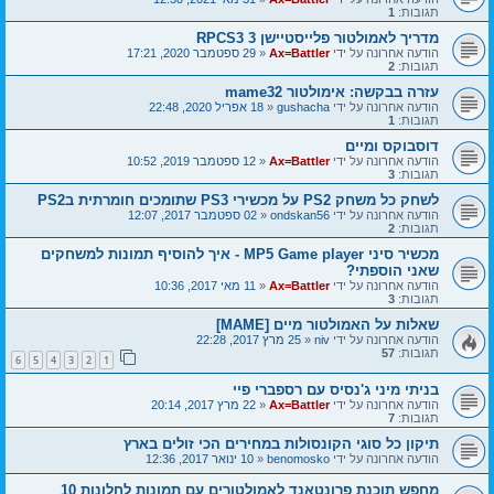
תגובות:
1
מדריך לאמולטור פלייסטיישן 3 RPCS3
הודעה אחרונה על ידי
Ax=Battler
«
29 ספטמבר 2020, 17:21
תגובות:
2
עזרה בבקשה: אימולטור mame32
הודעה אחרונה על ידי
gushacha
«
18 אפריל 2020, 22:48
תגובות:
1
דוסבוקס ומיים
הודעה אחרונה על ידי
Ax=Battler
«
12 ספטמבר 2019, 10:52
תגובות:
3
לשחק כל משחק PS2 על מכשירי PS3 שתומכים חומרתית בPS2
הודעה אחרונה על ידי
ondskan56
«
02 ספטמבר 2017, 12:07
תגובות:
2
מכשיר סיני MP5 Game player - איך להוסיף תמונות למשחקים
שאני הוספתי?
הודעה אחרונה על ידי
Ax=Battler
«
11 מאי 2017, 10:36
תגובות:
3
שאלות על האמולטור מיים [MAME]
הודעה אחרונה על ידי
niv
«
25 מרץ 2017, 22:28
תגובות:
57
6
5
4
3
2
1
בניתי מיני ג'נסיס עם רספברי פיי
הודעה אחרונה על ידי
Ax=Battler
«
22 מרץ 2017, 20:14
תגובות:
7
תיקון כל סוגי הקונסולות במחירים הכי זולים בארץ
הודעה אחרונה על ידי
benomosko
«
10 ינואר 2017, 12:36
מחפש תוכנת פרונטאנד לאמולטורים עם תמונות לחלונות 10