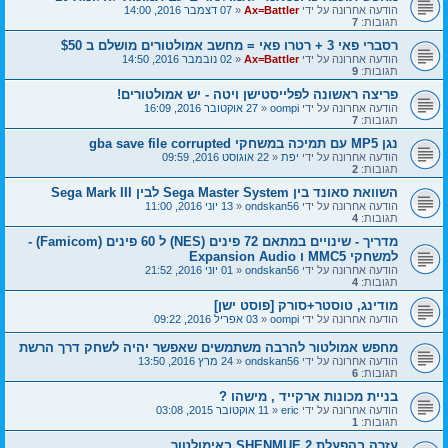
הודעה אחרונה על ידי
Ax=Battler
«
07 דצמבר 2016, 14:00
תגובות:
7
רסברי פאי 3 + רטרו פאי = מחשב אמולטורים מושלם ב $50
הודעה אחרונה על ידי
Ax=Battler
«
02 נובמבר 2016, 14:50
תגובות:
9
פריצה ראשונה לפלייסטישן ויטה - יש אמולטורים!
הודעה אחרונה על ידי
oompi
«
27 אוקטובר 2016, 16:09
תגובות:
7
נגן MP5 עם תמיכה במשחקי gba save file corrupted
הודעה אחרונה על ידי
יפת
«
22 אוגוסט 2016, 09:59
תגובות:
2
השוואת סאונד בין Sega Master System לבין Sega Mark III
הודעה אחרונה על ידי
ondskan56
«
13 יוני 2016, 11:00
תגובות:
4
מדריך - שינויים במתאם 72 פינים (NES) ל 60 פינים (Famicom) -
למשחקי MMC5 ו Expansion Audio
הודעה אחרונה על ידי
ondskan56
«
01 יוני 2016, 21:52
תגובות:
4
מודינג, טוסטר+סורק [פוסט ישן]
הודעה אחרונה על ידי
oompi
«
03 אפריל 2016, 09:22
מחפש אמולטור להרבה משתמשים שאפשר יהיה לשחק דרך הרשת
הודעה אחרונה על ידי
ondskan56
«
24 מרץ 2016, 13:50
תגובות:
6
בניית מכונות ארקייד , מישהו ?
הודעה אחרונה על ידי
eric
«
11 אוקטובר 2015, 03:08
תגובות:
1
עזרה בהפעלת SHENMUE 2 באימולטור