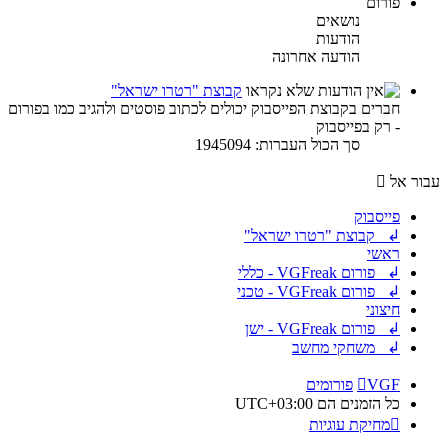
פורום
נושאים
הודעות
הודעה אחרונה
קבוצת "רטרו ישראל"
חברים בקבוצת הפייסבוק יכולים לכתוב פוסטים ולהגיב כמו בפורום
- רק בפייסבוק
סך הכול העברות: 1945094
עבור אל
פייסבוק
↲ קבוצת "רטרו ישראל"
ראשי
↲ פורום VGFreak - כללי
↲ פורום VGFreak - טכני
חיצוני
↲ פורום VGFreak - ישן
↲ משחקי מחשב
VGF
פורומים
כל הזמנים הם
UTC+03:00
מחיקת עוגיות