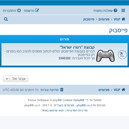
שאלות נפוצות
הרשמה
התחברות
ח
VGF
פורומים
פייסבוק
י
פייסבוק
פ
פורום
ו
ש
קבוצת "רטרו ישראל"
חברים בקבוצת הפייסבוק יכולים לכתוב פוסטים ולהגיב כמו בפורום -
רק בפייסבוק
סך הכול העברות:
1945182
עבור אל
VGF
פורומים
מחיקת עוגיות
כל הזמנים הם
UTC+03:00
מופעל על ידי
phpBB
® Forum Software © phpBB Limited
מבוסס על
phpBB.co.il - פורומים בעברית
. © 2017 - phpBB.co.il.
מדיניות הפרטיות
|
תנאי שימוש באתר