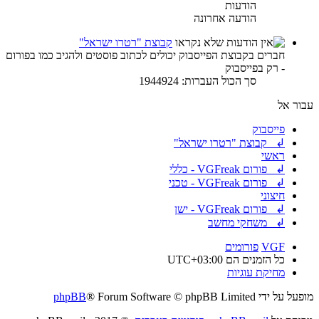
הודעות
הודעה אחרונה
קבוצת "רטרו ישראל"
חברים בקבוצת הפייסבוק יכולים לכתוב פוסטים ולהגיב כמו בפורום
- רק בפייסבוק
סך הכול העברות: 1944924
עבור אל
פייסבוק
↲ קבוצת "רטרו ישראל"
ראשי
↲ פורום VGFreak - כללי
↲ פורום VGFreak - טכני
חיצוני
↲ פורום VGFreak - ישן
↲ משחקי מחשב
VGF
פורומים
כל הזמנים הם
UTC+03:00
מחיקת עוגיות
מופעל על ידי
® Forum Software © phpBB Limited
phpBB