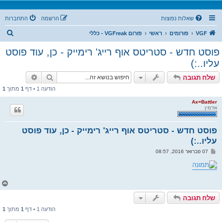
שאלות נפוצות
הרשמה
התחברות
ח
VGF
פורומים
ראשי
פורום VGFreak - כללי
י
פוסט חדש - סטריטס אוף רייג' רימייק - כן, עוד פוסט
פ
עליו..:)
ו
חיפוש
חיפוש מת
שלח תגובה
ש
הודעה 1 • דף
1
מתוך
1
Ax=Battler
אדמין
פוסט חדש - סטריטס אוף רייג' רימייק - כן, עוד פוסט
עליו..:)
ש
07 פברואר 2016, 08:57
ל
י
ח
ה
ח
ז
שלח תגובה
ר
ה
הודעה 1 • דף
1
מתוך
1
ל
מ