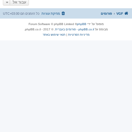
עבור אל
ע
ל
ה
VGF
פורומים
מחיקת עוגיות
כל הזמנים הם
UTC+03:00
מופעל על ידי
phpBB
® Forum Software © phpBB Limited
מבוסס על
phpBB.co.il - פורומים בעברית
. © 2017 - phpBB.co.il.
מדיניות הפרטיות
|
תנאי שימוש באתר