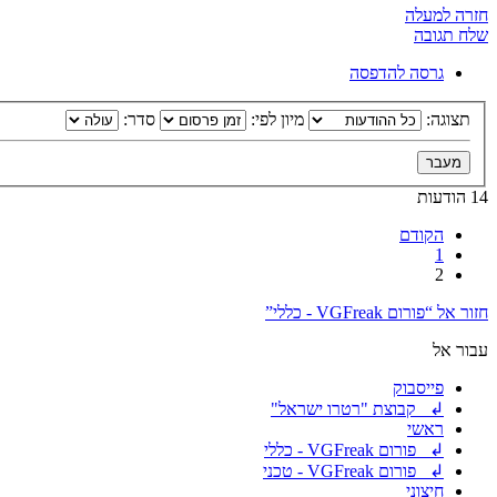
חזרה למעלה
שלח תגובה
גרסה להדפסה
תצוגה:
מיון לפי:
סדר:
14 הודעות
הקודם
1
2
חזור אל “פורום VGFreak - כללי”
עבור אל
פייסבוק
↲ קבוצת "רטרו ישראל"
ראשי
↲ פורום VGFreak - כללי
↲ פורום VGFreak - טכני
חיצוני