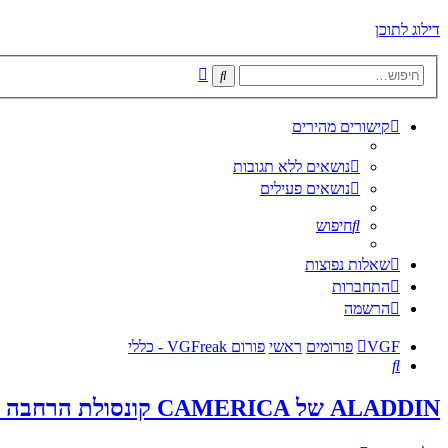
דילוג לתוכן
חיפוש
חיפוש
מתקדם
קישורים מהירים
נושאים ללא תגובות
נושאים פעילים
חיפוש
שאלות נפוצות
התחברות
הרשמה
VGF
פורומים
ראשי
פורום VGFreak - כללי
חיפוש
ALADDIN של CAMERICA קונסולת הרחבה ל NES המקורי