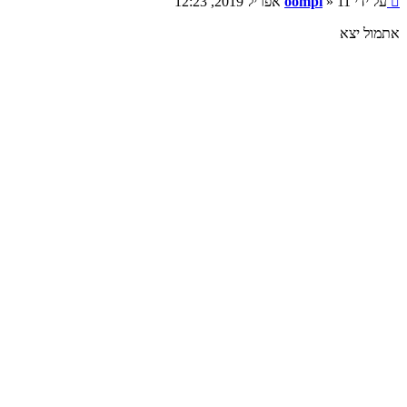
על ידי
11 אפריל 2019, 12:23
»
oompi
אתמול יצא