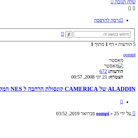
שלח תגובה
גרסה להדפסה
חיפוש
חיפוש
מתקדם
5 הודעות • דף
1
מתוך
1
oompi
מאסטר
הודעות:
672
הצטרף:
21 יוני 2008, 00:57
ALADDIN של CAMERICA קונסולת הרחבה ל NES המקורי
ציטוט
שליחה
על ידי
25 פברואר 2019, 03:52
»
oompi