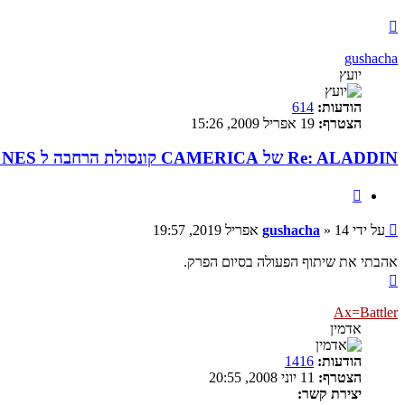
חזרה
למעלה
gushacha
יועץ
הודעות:
614
הצטרף:
19 אפריל 2009, 15:26
Re: ALADDIN של CAMERICA קונסולת הרחבה ל NES המקורי
ציטוט
שליחה
על ידי
14 אפריל 2019, 19:57
»
gushacha
אהבתי את שיתוף הפעולה בסיום הפרק.
חזרה
למעלה
Ax=Battler
אדמין
הודעות:
1416
הצטרף:
11 יוני 2008, 20:55
יצירת קשר: