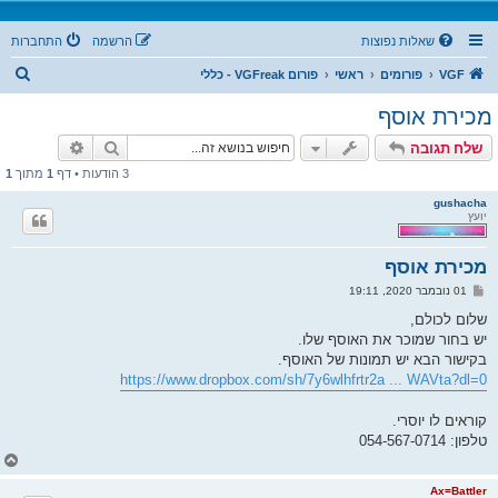
שאלות נפוצות
הרשמה
התחברות
ח
VGF
פורומים
ראשי
פורום VGFreak - כללי
י
מכירת אוסף
פ
חיפוש
חיפוש מת
שלח תגובה
ו
3 הודעות • דף
1
מתוך
1
ש
gushacha
יועץ
מכירת אוסף
ש
01 נובמבר 2020, 19:11
ל
י
שלום לכולם,
ח
יש בחור שמוכר את האוסף שלו.
ה
בקישור הבא יש תמונות של האוסף.
https://www.dropbox.com/sh/7y6wlhfrtr2a ... WAVta?dl=0
קוראים לו יוסרי.
טלפון: 054-567-0714
ח
ז
ר
Ax=Battler