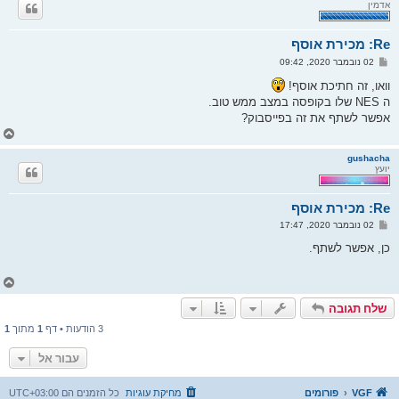
אדמין
ה
ל
מ
Re: מכירת אוסף
ע
ל
ש
02 נובמבר 2020, 09:42
ה
ל
י
וואו, זה חתיכת אוסף!
ח
ה NES שלו בקופסה במצב ממש טוב.
ה
אפשר לשתף את זה בפייסבוק?
ח
ז
ר
gushacha
יועץ
ה
ל
מ
Re: מכירת אוסף
ע
ל
ש
02 נובמבר 2020, 17:47
ה
ל
י
כן, אפשר לשתף.
ח
ה
ח
ז
שלח תגובה
ר
ה
3 הודעות • דף
1
מתוך
1
ל
מ
עבור אל
ע
ל
ה
VGF
פורומים
מחיקת עוגיות
כל הזמנים הם
UTC+03:00