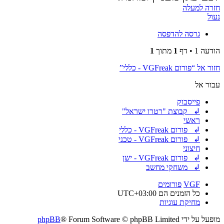
חזרה למעלה
נעול
גרסה להדפסה
הודעה 1 • דף
1
מתוך
1
חזור אל “פורום VGFreak - כללי”
עבור אל
פייסבוק
↲ קבוצת "רטרו ישראל"
ראשי
↲ פורום VGFreak - כללי
↲ פורום VGFreak - טכני
חיצוני
↲ פורום VGFreak - ישן
↲ משחקי מחשב
VGF
פורומים
כל הזמנים הם
UTC+03:00
מחיקת עוגיות
מופעל על ידי
® Forum Software © phpBB Limited
phpBB