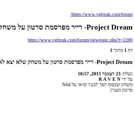
https://www.vgfreak.com/forum/
Project Dream- רייר מפרסמת סרטון על משחק שלא יצא לSNES
https://www.vgfreak.com/forum/viewtopic.php?t=2280
דף
1
מתוך
1
Project Dream- רייר מפרסמת סרטון על משחק שלא יצא לSNES
נשלח:
23 דצמבר 2015, 10:57
על ידי
R A V E N
משחק שבסוף הפך לבנג'ו קזואי על N64
סרטון מעניין