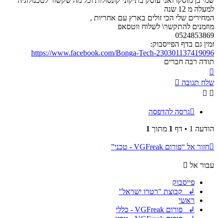
שמי בן מוסקו ואני עוסק בתיקוני קונסולות וכל מה שקשור לטכנולוגיה
למעלה מ 12 שנה
המחירים שלי הכי זולים בארץ עם אחריות ,
מוזמנים להתקשר\ לשלוח ווטסאפ
0524853869
זמין גם בדף הפייסבוק:
https://www.facebook.com/Bonga-Tech-230301137419096
תודה רבה חברים
חזרה
למעלה
שלח תגובה
גרסה להדפסה
הודעה 1 • דף
1
מתוך
1
חזור אל “פורום VGFreak - טכני”
עבור אל
פייסבוק
↲ קבוצת "רטרו ישראל"
ראשי
↲ פורום VGFreak - כללי