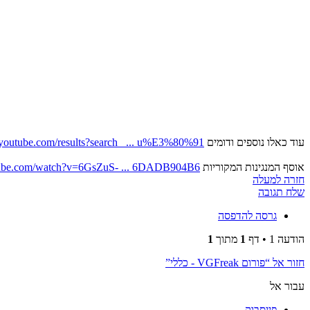
עוד כאלו נוספים ודומים
.youtube.com/results?search_ ... u%E3%80%91
אוסף המנגינות המקוריות
tube.com/watch?v=6GsZuS- ... 6DADB904B6
חזרה למעלה
שלח תגובה
גרסה להדפסה
הודעה 1 • דף
1
מתוך
1
חזור אל “פורום VGFreak - כללי”
עבור אל
פייסבוק