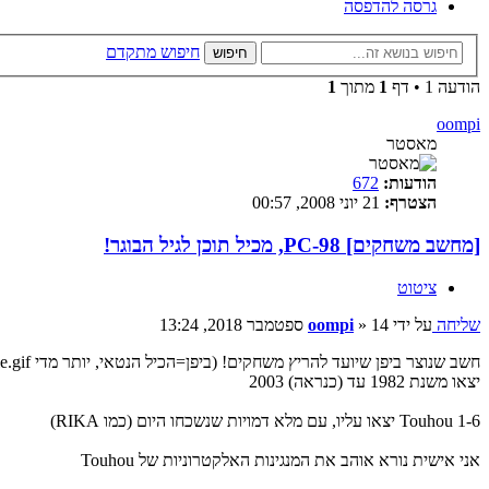
גרסה להדפסה
חיפוש מתקדם
חיפוש
הודעה 1 • דף
1
מתוך
1
oompi
מאסטר
הודעות:
672
הצטרף:
21 יוני 2008, 00:57
[מחשב משחקים] PC-98, מכיל תוכן לגיל הבוגר!
ציטוט
שליחה
על ידי
14 ספטמבר 2018, 13:24
»
oompi
חשב שנוצר ביפן שיועד להריץ משחקים! (ביפן=הכיל הנטאי, יותר מדי smile.gif וכל המשחקים ביפנית)
יצאו משנת 1982 עד (כנראה) 2003
Touhou 1-6 יצאו עליו, עם מלא דמויות שנשכחו היום (כמו RIKA)
אני אישית נורא אוהב את המנגינות האלקטרוניות של Touhou