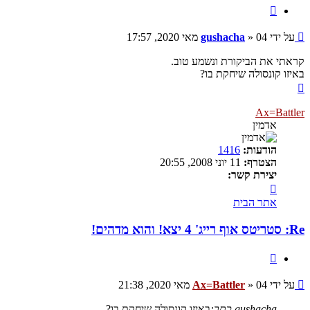
ציטוט
שליחה
על ידי
04 מאי 2020, 17:57
»
gushacha
קראתי את הביקורת ונשמע טוב.
באיזו קונסולה שיחקת בו?
חזרה
למעלה
Ax=Battler
אדמין
הודעות:
1416
הצטרף:
11 יוני 2008, 20:55
יצירת קשר:
צור
קשר
אתר הבית
עם
Ax=Battler
Re: סטריטס אוף רייג' 4 יצא! והוא מדהים!
ציטוט
שליחה
על ידי
04 מאי 2020, 21:38
»
Ax=Battler
gushacha כתב:
באיזו קונסולה שיחקת בו?