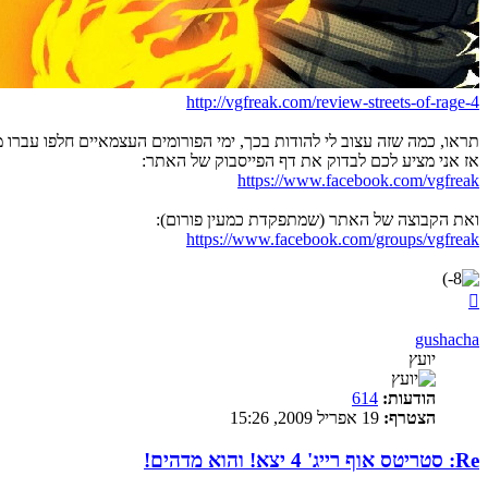
http://vgfreak.com/review-streets-of-rage-4
תראו, כמה שזה עצוב לי להודות בכך, ימי הפורומים העצמאיים חלפו עברו מז
אז אני מציע לכם לבדוק את דף הפייסבוק של האתר:
https://www.facebook.com/vgfreak
ואת הקבוצה של האתר (שמתפקדת כמעין פורום):
https://www.facebook.com/groups/vgfreak
חזרה
למעלה
gushacha
יועץ
הודעות:
614
הצטרף:
19 אפריל 2009, 15:26
Re: סטריטס אוף רייג' 4 יצא! והוא מדהים!