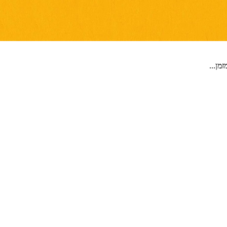
מן...