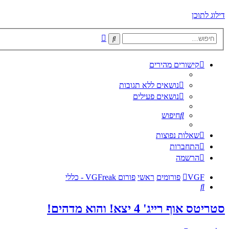
דילוג לתוכן
חיפוש
חיפוש
מתקדם
קישורים מהירים
נושאים ללא תגובות
נושאים פעילים
חיפוש
שאלות נפוצות
התחברות
הרשמה
VGF
פורומים
ראשי
פורום VGFreak - כללי
חיפוש
סטריטס אוף רייג' 4 יצא! והוא מדהים!