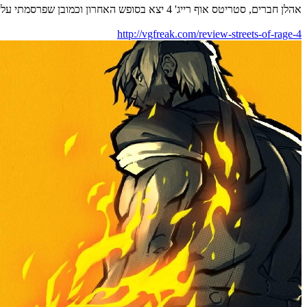
אהלן חברים, סטריטס אוף רייג' 4 יצא בסופש האחרון וכמובן שפרסמתי עליו כתבה יום למחרת:
http://vgfreak.com/review-streets-of-rage-4