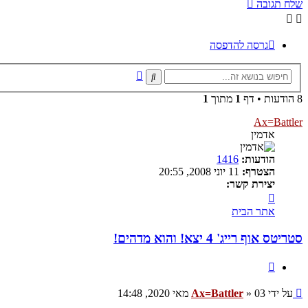
שלח תגובה
גרסה להדפסה
חיפוש
חיפוש
מתקדם
8 הודעות • דף
1
מתוך
1
Ax=Battler
אדמין
הודעות:
1416
הצטרף:
11 יוני 2008, 20:55
יצירת קשר:
צור
קשר
אתר הבית
עם
Ax=Battler
סטריטס אוף רייג' 4 יצא! והוא מדהים!
ציטוט
שליחה
על ידי
03 מאי 2020, 14:48
»
Ax=Battler