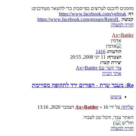
מוזמנים להכנס לערוצים בפייסבוק כדי להשאר מעודכנים:
דף
:
https://www.facebook.com/vgfreak
קבוצה
:
https://www.facebook.com/groups/RetroIL
חזרה למעלה
Ax=Battler
אדמין
הודעות:
1416
הצטרף:
11 יוני 2008, 20:55
יצירת קשר:
צור קשר עם Ax=Battler
אתר הבית
Re: מעבר שרת - הפורום ירד לתקופה מסויימת
ציטוט
שליחה
על ידי
16 דצמבר 2020, 13:16
»
Ax=Battler
האתר עבר, והכל שב לעבוד.
חזל"ש
חזרה למעלה