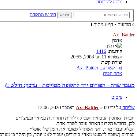
גרסה להדפסה
חיפוש מתקדם
חיפוש
4 הודעות • דף
1
מתוך
1
Ax=Battler
אדמין
הודעות:
1416
הצטרף:
11 יוני 2008, 20:55
יצירת קשר:
צור קשר עם Ax=Battler
אתר הבית
מעבר שרת - הפורום ירד לתקופה מסויימת - עדכון: חזלש :)
ציטוט
שליחה
על ידי
09 דצמבר 2020, 12:06
»
Ax=Battler
חברת האחסון הנוכחית הפסיקה להיות תחרותית במחיר ובפיצ'רים.
לכן, בחודש הקרוב האתר עובר לשרת אחר.
הבלוג יעבור מהר, ואני אשתדל למזער את הזמן שלו אופליין.
הפורום (שזוכה ל*מעט מאד* ביקורים) יעבור לאט יותר, בין היתר כי מערכת phpBB היא הרבה פחות ידידותית מ wordpress. לכן הוא ירד לתקופה מסויימת, כולי תקווה שלא ליותר מחו