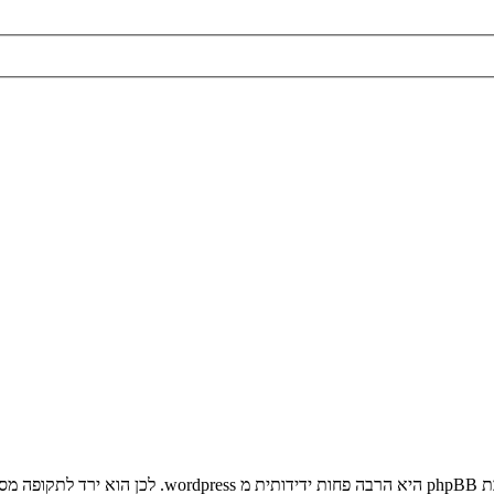
דש...