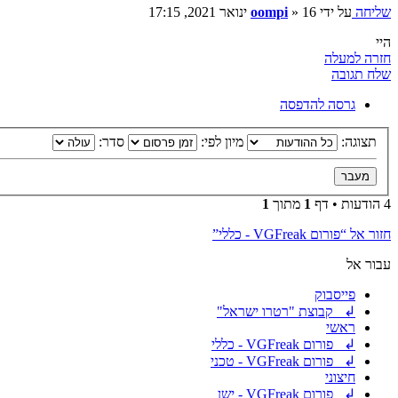
שליחה
על ידי
16 ינואר 2021, 17:15
»
oompi
היי
חזרה למעלה
שלח תגובה
גרסה להדפסה
תצוגה:
מיון לפי:
סדר:
4 הודעות • דף
1
מתוך
1
חזור אל “פורום VGFreak - כללי”
עבור אל
פייסבוק
↲ קבוצת "רטרו ישראל"
ראשי
↲ פורום VGFreak - כללי
↲ פורום VGFreak - טכני
חיצוני
↲ פורום VGFreak - ישן