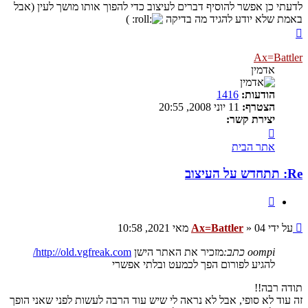
לדעתי כן אפשר להוסיף דברים לעיצוב כדי להפוך אותו מושך לעין (אבל
באמת שלא יודע להגיד מה בדיקה
)
חזרה
למעלה
Ax=Battler
אדמין
הודעות:
1416
הצטרף:
11 יוני 2008, 20:55
יצירת קשר:
צור
קשר
אתר הבית
עם
Ax=Battler
Re: תתחדש על העיצוב
ציטוט
שליחה
על ידי
04 מאי 2021, 10:58
»
Ax=Battler
oompi כתב:
מזכיר את האתר הישן
http://old.vgfreak.com/
להגיע לפורום הפך לכמעט ובלתי אפשרי
תודה רבה!!
זה עוד לא סופי, אבל לא נראה לי שיש עוד הרבה לעשות לפני שאני הופך