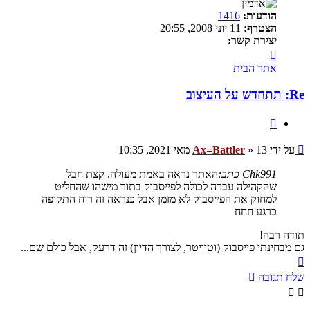
הודעות:
1416
הצטרף:
11 יוני 2008, 20:55
יצירת קשר:
צור
קשר
אתר הבית
עם
Ax=Battler
Re: תתחדש על העיצוב
ציטוט
שליחה
על ידי
13 מאי 2021, 10:35
»
Ax=Battler
Chk991 כתב:
האתר נראה באמת מעולה. קצת חבל
שהקהילה עברה לכולה לפייסבוק בתור מישהו שהחליט
למחוק את הפייסבוק לא מזמן אבל כנראה זה רוח התקופה
כרגע חחח
תודה רבה!
גם מבחינתי פייסבוק (וטוויטר, לצורך הדיון) זה דרעק, אבל כולם שם...
חזרה
למעלה
שלח תגובה