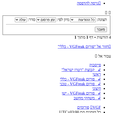
גרסה להדפסה
תצוגה:
מיון לפי:
סדר:
4 הודעות • דף
1
מתוך
1
חזור אל “פורום VGFreak - כללי”
עבור אל
פייסבוק
↲ קבוצת "רטרו ישראל"
ראשי
↲ פורום VGFreak - כללי
↲ פורום VGFreak - טכני
חיצוני
↲ פורום VGFreak - ישן
↲ משחקי מחשב
VGF
פורומים
כל הזמנים הם
UTC+03:00