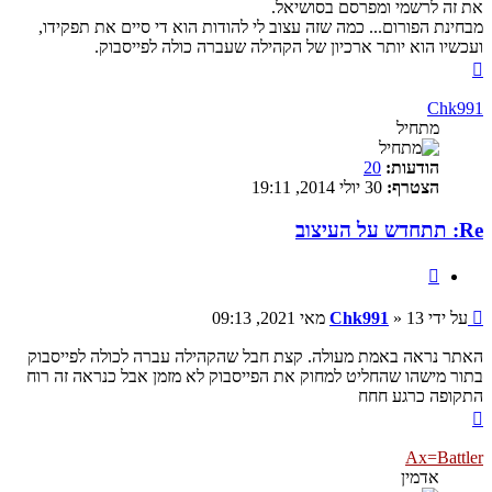
את זה לרשמי ומפרסם בסושיאל.
מבחינת הפורום... כמה שזה עצוב לי להודות הוא די סיים את תפקידו,
ועכשיו הוא יותר ארכיון של הקהילה שעברה כולה לפייסבוק.
חזרה
למעלה
Chk991
מתחיל
הודעות:
20
הצטרף:
30 יולי 2014, 19:11
Re: תתחדש על העיצוב
ציטוט
שליחה
על ידי
13 מאי 2021, 09:13
»
Chk991
האתר נראה באמת מעולה. קצת חבל שהקהילה עברה לכולה לפייסבוק
בתור מישהו שהחליט למחוק את הפייסבוק לא מזמן אבל כנראה זה רוח
התקופה כרגע חחח
חזרה
למעלה
Ax=Battler
אדמין