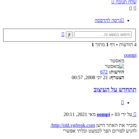
שלח תגובה
גרסה להדפסה
חיפוש
חיפוש
מתקדם
4 הודעות • דף
1
מתוך
1
oompi
מאסטר
הודעות:
672
הצטרף:
21 יוני 2008, 00:57
תתחדש על העיצוב
ציטוט
שליחה
על ידי
03 מאי 2021, 20:11
»
oompi
מזכיר את האתר הישן
http://old.vgfreak.com/
להגיע לפורום הפך לכמעט ובלתי אפשרי