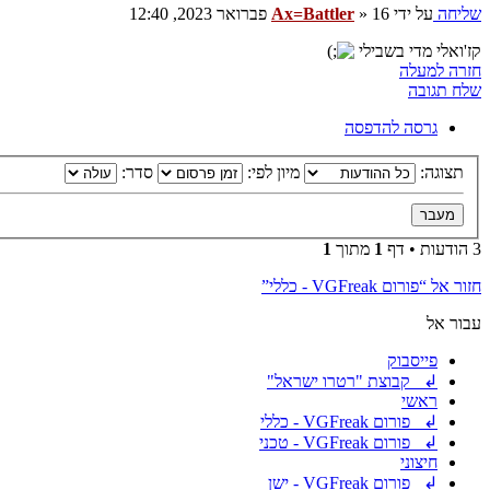
שליחה
על ידי
16 פברואר 2023, 12:40
»
Ax=Battler
קז'ואלי מדי בשבילי
חזרה למעלה
שלח תגובה
גרסה להדפסה
תצוגה:
מיון לפי:
סדר:
3 הודעות • דף
1
מתוך
1
חזור אל “פורום VGFreak - כללי”
עבור אל
פייסבוק
↲ קבוצת "רטרו ישראל"
ראשי
↲ פורום VGFreak - כללי
↲ פורום VGFreak - טכני
חיצוני
↲ פורום VGFreak - ישן