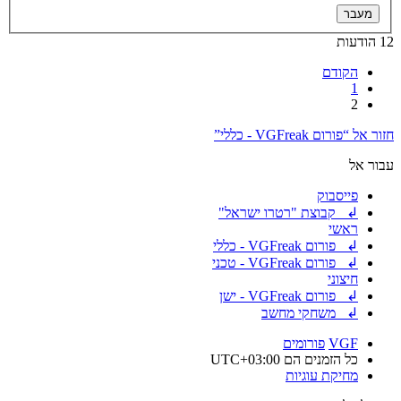
12 הודעות
הקודם
1
2
חזור אל “פורום VGFreak - כללי”
עבור אל
פייסבוק
↲ קבוצת "רטרו ישראל"
ראשי
↲ פורום VGFreak - כללי
↲ פורום VGFreak - טכני
חיצוני
↲ פורום VGFreak - ישן
↲ משחקי מחשב
VGF
פורומים
כל הזמנים הם
UTC+03:00
מחיקת עוגיות