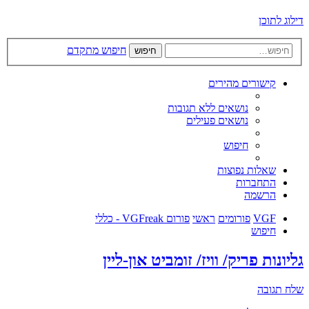
דילוג לתוכן
חיפוש מתקדם
חיפוש
קישורים מהירים
נושאים ללא תגובות
נושאים פעילים
חיפוש
שאלות נפוצות
התחברות
הרשמה
VGF
פורומים
ראשי
פורום VGFreak - כללי
חיפוש
גליונות פריק/ וויז/ זומביט און-ליין
שלח תגובה